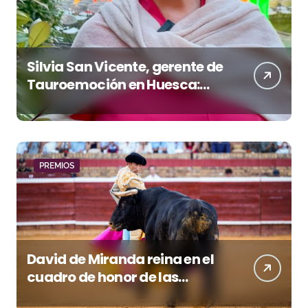
Silvia San Vicente, gerente de
Tauroemoción en Huesca:
«Todas las figuras del toreo
quieren venir a esta feria»
PREMIOS
David de Miranda reina en el
cuadro de honor de las
Colombinas 2026