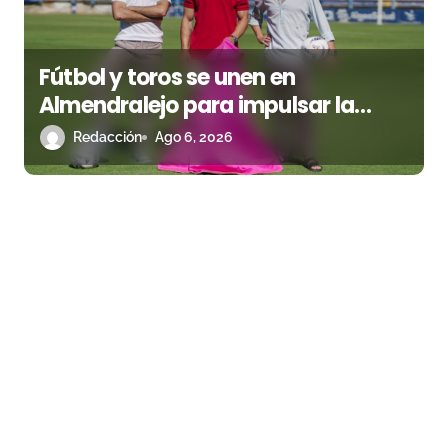
Fútbol y toros se unen en
Almendralejo para impulsar la
corrida de la Piedad
Redacción
Ago 6, 2026