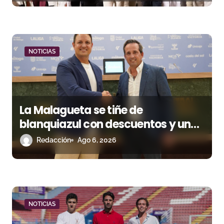
a
d
a
NOTICIAS
s
La Malagueta se tiñe de
blanquiazul con descuentos y una
corrida homenaje al Málaga CF
Redacción
Ago 6, 2026
NOTICIAS