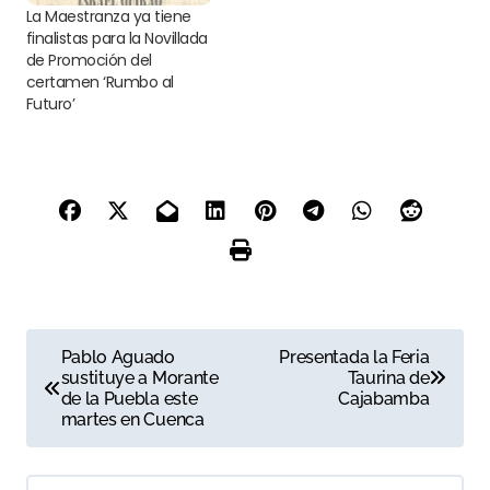
La Maestranza ya tiene
finalistas para la Novillada
de Promoción del
certamen ‘Rumbo al
Futuro’
N
Pablo Aguado
Presentada la Feria
sustituye a Morante
Taurina de
a
de la Puebla este
Cajabamba
martes en Cuenca
v
e