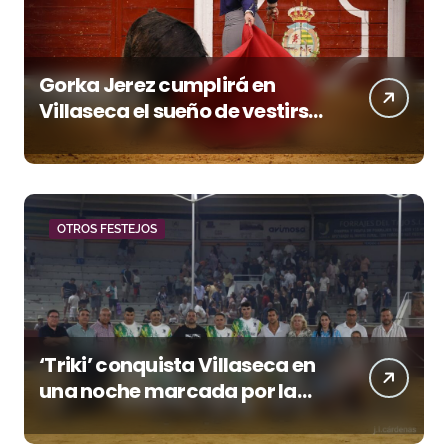
Gorka Jerez cumplirá en
Villaseca el sueño de vestirse
de luces ante los suyos
OTROS FESTEJOS
‘Triki’ conquista Villaseca en
una noche marcada por la
dureza de Monteviejo