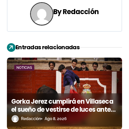
g
By
Redacción
a
c
i
Entradas relacionadas
ó
n
NOTICIAS
d
e
Gorka Jerez cumplirá en Villaseca
e
el sueño de vestirse de luces ante
n
los suyos
Redacción
Ago 8, 2026
t