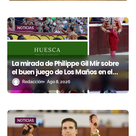
r
a
NOTICIAS
d
a
s
La mirada de Philippe Gil Mir sobre
el buen juego de Los Maños en el
arranque de Huesca
Redacción
Ago 8, 2026
NOTICIAS