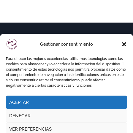
Gestionar consentimiento
Para ofrecer las mejores experiencias, utilizamos tecnologías como las
cookies para almacenar y/o acceder a la información del dispositivo. El
consentimiento de estas tecnologías nos permitirá procesar datos como
el comportamiento de navegación o las identificaciones únicas en este
sitio. No consentir o retirar el consentimiento, puede afectar
negativamente a ciertas características y funciones.
ACEPTAR
Copyright © Todos los derechos reservados
|
DENEGAR
Newspaperup
por
Themeansar
.
VER PREFERENCIAS
RITMO TAURINO
ECO DE LA LIDIA
VOCES DEL RUEDO