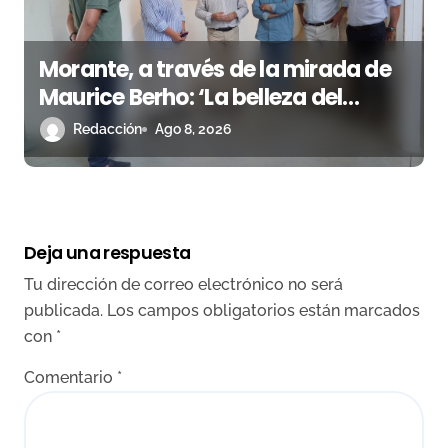
Morante, a través de la mirada de
Maurice Berho: ‘La belleza del
misterio’ llega a La Malagueta
Redacción
Ago 8, 2026
Deja una respuesta
Tu dirección de correo electrónico no será
publicada.
Los campos obligatorios están marcados
con
*
Comentario
*