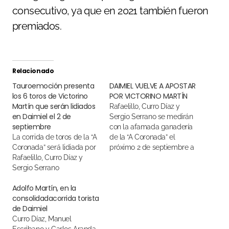
consecutivo, ya que en 2021 también fueron
premiados.
Relacionado
Tauroemoción presenta
DAIMIEL VUELVE A APOSTAR
los 6 toros de Victorino
POR VICTORINO MARTÍN
Martín que serán lidiados
Rafaelillo, Curro Díaz y
en Daimiel el 2 de
Sergio Serrano se medirán
septiembre
con la afamada ganadería
La corrida de toros de la “A
de la “A Coronada” el
Coronada” será lidiada por
próximo 2 de septiembre a
Rafaelillo, Curro Díaz y
las 18:00 horas
Sergio Serrano
Adolfo Martín, en la
consolidadacorrida torista
de Daimiel
Curro Díaz, Manuel