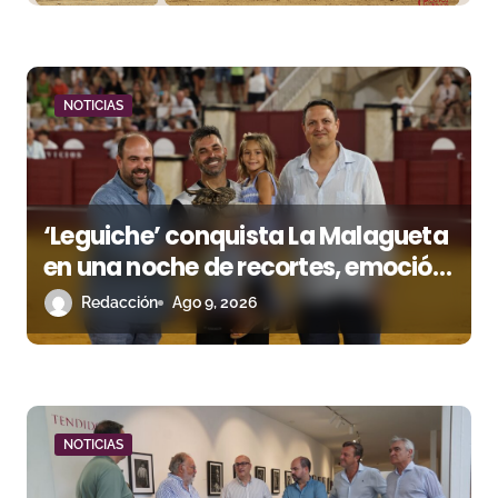
r
a
d
NOTICIAS
a
s
‘Leguiche’ conquista La Malagueta
en una noche de recortes, emoción
y gran ambiente
Redacción
Ago 9, 2026
NOTICIAS