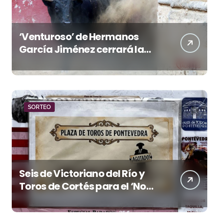
‘Venturoso’ de Hermanos
García Jiménez cerrará la
temporada de El Puerto
SORTEO
Seis de Victoriano del Río y
Toros de Cortés para el ‘No
Hay Localidades’ de esta
tarde en Pontevedra