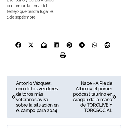
Escribano y Carlos Aranda
conforman la terna del
festejo que tendrá lugar el
1 de septiembre
N
Antonio Vázquez,
Nace «A Pie de
uno de los veedores
Albero» el primer
a
de toros más
podcast taurino en
veteranos avisa
Aragón de la mano
v
sobre la situación en
de TOROLIVE Y
el campo para 2024
TOROSOCIAL
e