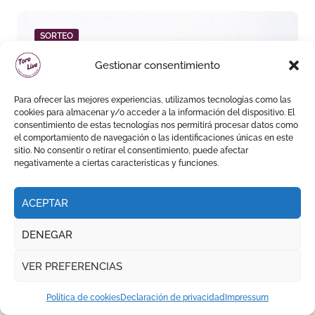
SORTEO
Gestionar consentimiento
Para ofrecer las mejores experiencias, utilizamos tecnologías como las
cookies para almacenar y/o acceder a la información del dispositivo. El
consentimiento de estas tecnologías nos permitirá procesar datos como
Seis de López Gibaja para la
el comportamiento de navegación o las identificaciones únicas en este
final del circuito de
sitio. No consentir o retirar el consentimiento, puede afectar
novilladas de Andalucía en
negativamente a ciertas características y funciones.
Málaga
ACEPTAR
TEMPORADA DE VERANO || EL PUERTO DE SANTA MARÍA
DENEGAR
VER PREFERENCIAS
Política de cookies
Declaración de privacidad
Impressum