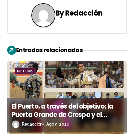
g
a
By
Redacción
c
i
ó
Entradas relacionadas
n
d
NOTICIAS
e
e
El Puerto, a través del objetivo: la
n
Puerta Grande de Crespo y el
t
aroma de Morante
Redacción
Ago 9, 2026