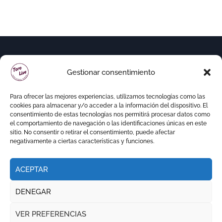
Gestionar consentimiento
Para ofrecer las mejores experiencias, utilizamos tecnologías como las
cookies para almacenar y/o acceder a la información del dispositivo. El
consentimiento de estas tecnologías nos permitirá procesar datos como
el comportamiento de navegación o las identificaciones únicas en este
sitio. No consentir o retirar el consentimiento, puede afectar
negativamente a ciertas características y funciones.
ACEPTAR
Copyright © Todos los derechos reservados
|
DENEGAR
Newspaperup
por
Themeansar
.
VER PREFERENCIAS
RITMO TAURINO
ECO DE LA LIDIA
VOCES DEL RUEDO