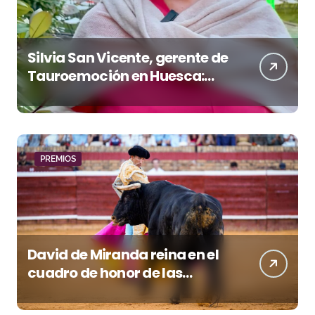
Silvia San Vicente, gerente de
Tauroemoción en Huesca:
«Todas las figuras del toreo
quieren venir a esta feria»
PREMIOS
David de Miranda reina en el
cuadro de honor de las
Colombinas 2026