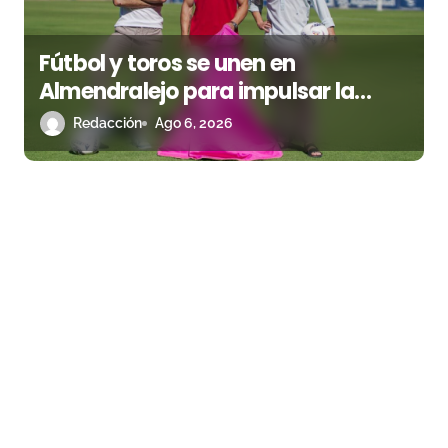
Fútbol y toros se unen en
Almendralejo para impulsar la
corrida de la Piedad
Redacción
Ago 6, 2026