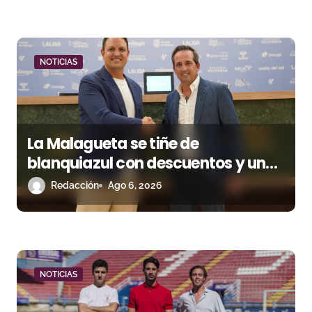
a
d
NOTICIAS
a
s
La Malagueta se tiñe de
blanquiazul con descuentos y una
corrida homenaje al Málaga CF
Redacción
Ago 6, 2026
NOTICIAS