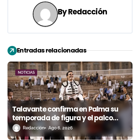
a
By
Redacción
c
i
ó
Entradas relacionadas
n
d
NOTICIAS
e
e
Talavante confirma en Palma su
n
temporada de figura y el palco
t
niega el premio a Roca Rey
Redacción
Ago 6, 2026
r