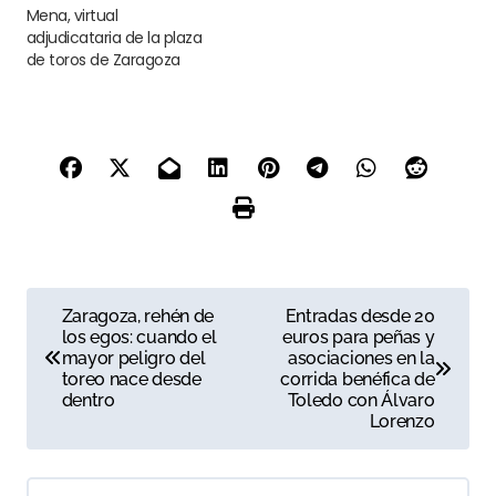
Mena, virtual
adjudicataria de la plaza
de toros de Zaragoza
N
Zaragoza, rehén de
Entradas desde 20
los egos: cuando el
euros para peñas y
a
mayor peligro del
asociaciones en la
toreo nace desde
corrida benéfica de
v
dentro
Toledo con Álvaro
Lorenzo
e
g