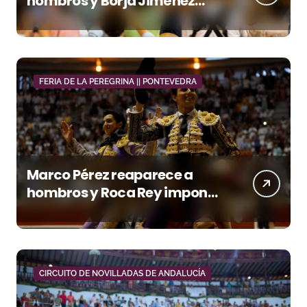
hombros y Borja Jiménez
firma la faena de mayor
impacto en El Puerto
FERIA DE LA PEREGRINA || PONTEVEDRA
Marco Pérez reaparece a
hombros y Roca Rey impone
su poder en Pontevedra
CIRCUITO DE NOVILLADAS DE ANDALUCÍA