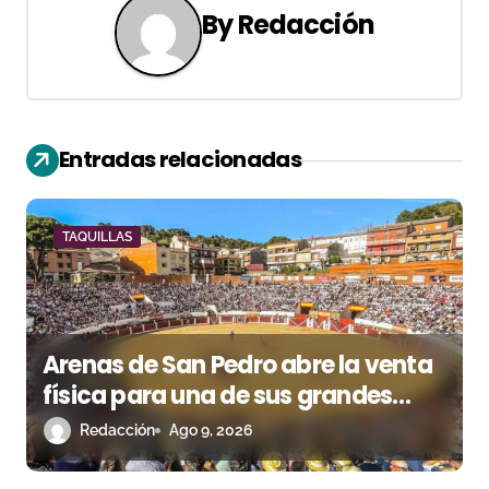
a
By
Redacción
c
i
ó
Entradas relacionadas
n
d
TAQUILLAS
e
e
Arenas de San Pedro abre la venta
n
física para una de sus grandes
t
citas del verano
Redacción
Ago 9, 2026
r