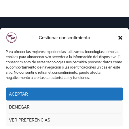
Gestionar consentimiento
Para ofrecer las mejores experiencias, utilizamos tecnologías como las
cookies para almacenar y/o acceder a la información del dispositivo. El
consentimiento de estas tecnologías nos permitirá procesar datos como
el comportamiento de navegación o las identificaciones únicas en este
sitio. No consentir o retirar el consentimiento, puede afectar
negativamente a ciertas características y funciones.
ACEPTAR
Copyright © Todos los derechos reservados
|
DENEGAR
Newspaperup
por
Themeansar
.
VER PREFERENCIAS
RITMO TAURINO
ECO DE LA LIDIA
VOCES DEL RUEDO