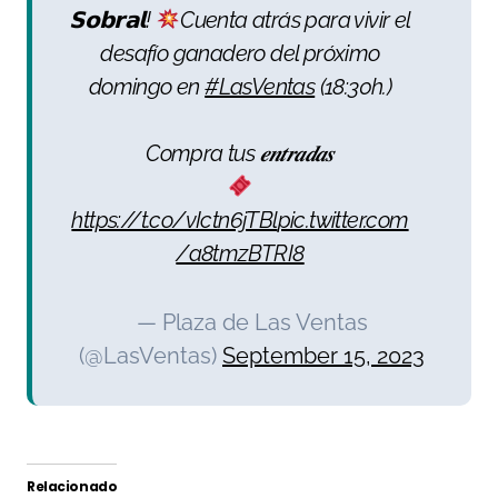
𝗦𝗼𝗯𝗿𝗮𝗹!
Cuenta atrás para vivir el
desafío ganadero del próximo
domingo en
#LasVentas
(18:30h.)
Compra tus 𝒆𝒏𝒕𝒓𝒂𝒅𝒂𝒔
https://t.co/vIctn6jTBl
pic.twitter.com
/a8tmzBTRI8
— Plaza de Las Ventas
(@LasVentas)
September 15, 2023
Relacionado