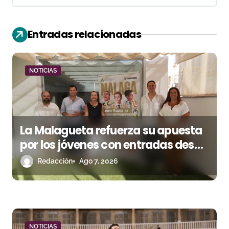
c
i
Entradas relacionadas
ó
n
NOTICIAS
d
e
e
La Malagueta refuerza su apuesta
n
por los jóvenes con entradas desde
un euro
Redacción
Ago 7, 2026
t
r
a
NOTICIAS