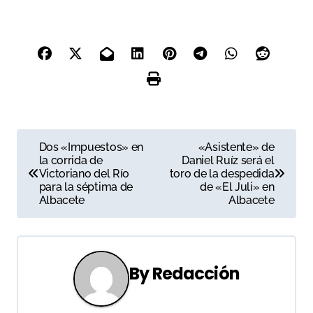
N
Dos «Impuestos» en
«Asistente» de
la corrida de
Daniel Ruíz será el
a
Victoriano del Río
toro de la despedida
para la séptima de
de «El Juli» en
v
Albacete
Albacete
e
g
By
Redacción
a