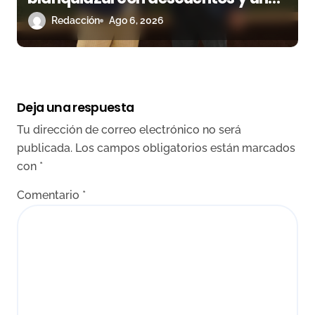
corrida homenaje al Málaga CF
Redacción
Ago 6, 2026
Deja una respuesta
Tu dirección de correo electrónico no será
publicada.
Los campos obligatorios están marcados
con
*
Comentario
*