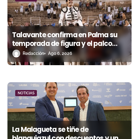
d
a
s
Talavante confirma en Palma su
temporada de figura y el palco
niega el premio a Roca Rey
Redacción
Ago 6, 2026
NOTICIAS
La Malagueta se tiñe de
blanquiazul con descuentos y una