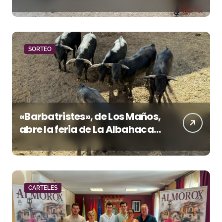
rejoneadores en El Puerto de
Santa María esta noche
SORTEO
«Barbatristes», de Los Maños,
abre la feria de La Albahaca
de Huesca
CARTELES