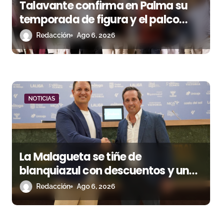
s
Talavante confirma en Palma su
temporada de figura y el palco
niega el premio a Roca Rey
Redacción
Ago 6, 2026
NOTICIAS
La Malagueta se tiñe de
blanquiazul con descuentos y una
corrida homenaje al Málaga CF
Redacción
Ago 6, 2026