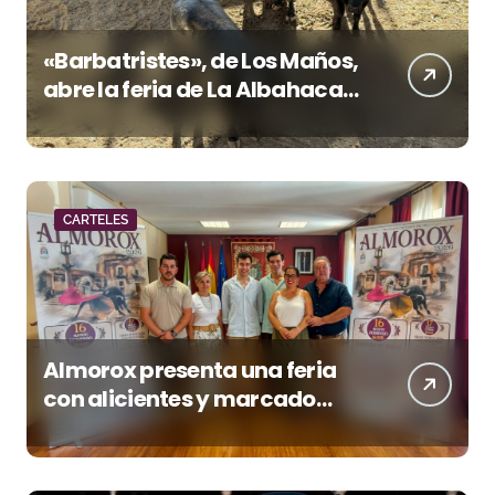
«Barbatristes», de Los Maños,
abre la feria de La Albahaca
de Huesca
CARTELES
Almorox presenta una feria
con alicientes y marcado
acento torista