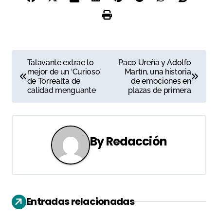
N
Talavante extrae lo
Paco Ureña y Adolfo
mejor de un ‘Curioso’
Martín, una historia
a
de Torrealta de
de emociones en
calidad menguante
plazas de primera
v
e
g
By
Redacción
a
c
i
Entradas relacionadas