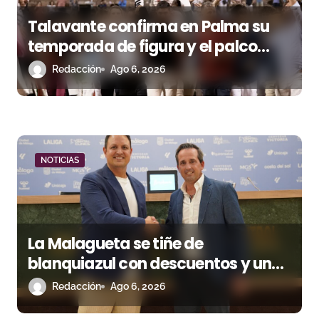
s
Talavante confirma en Palma su
temporada de figura y el palco
niega el premio a Roca Rey
Redacción
Ago 6, 2026
NOTICIAS
La Malagueta se tiñe de
blanquiazul con descuentos y una
corrida homenaje al Málaga CF
Redacción
Ago 6, 2026