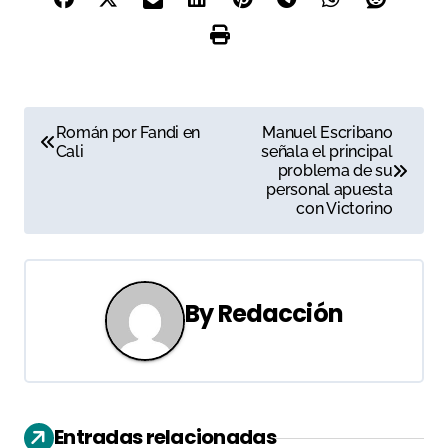
N
Román por Fandi en
Manuel Escribano
Cali
señala el principal
a
problema de su
personal apuesta
v
con Victorino
e
g
By
Redacción
a
c
i
Entradas relacionadas