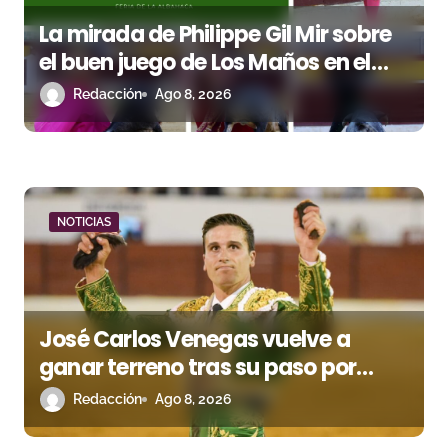
s
La mirada de Philippe Gil Mir sobre
el buen juego de Los Maños en el
arranque de Huesca
Redacción
Ago 8, 2026
NOTICIAS
José Carlos Venegas vuelve a
ganar terreno tras su paso por
Madrid
Redacción
Ago 8, 2026