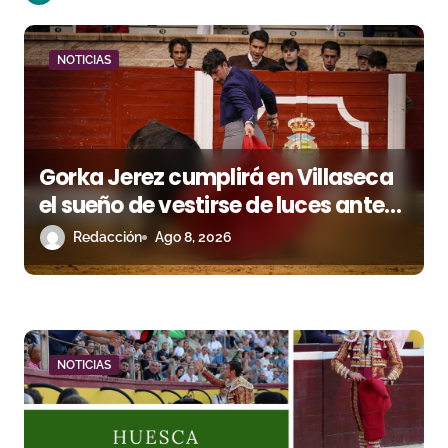
ó
n
NOTICIAS
d
e
e
Gorka Jerez cumplirá en Villaseca
n
el sueño de vestirse de luces ante
los suyos
Redacción
Ago 8, 2026
t
r
a
d
NOTICIAS
a