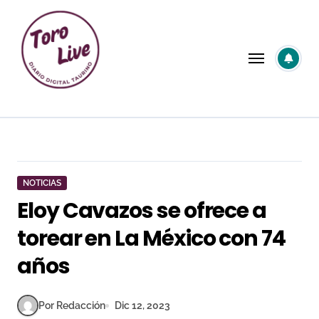
Saltar
al
contenido
NOTICIAS
Eloy Cavazos se ofrece a
torear en La México con 74
años
Por Redacción
Dic 12, 2023