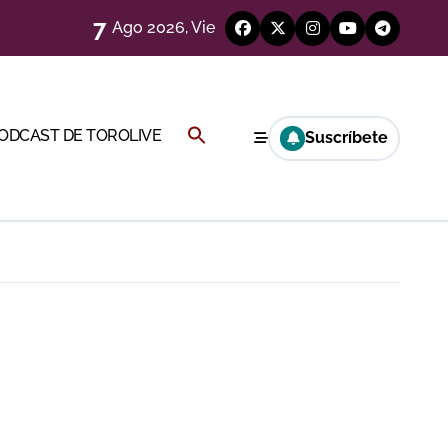
7
Ago 2026, Vie
Buscar:
PODCAST DE TOROLIVE
Suscríbete
BOTÓN DE BÚSQUEDA
a Rey
eren venir a esta feria»
ágenes)
ría esta noche