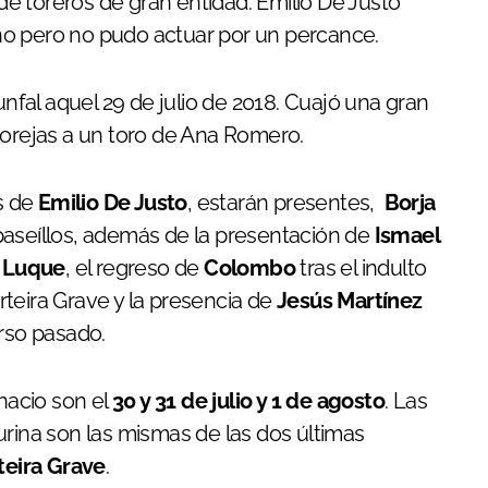
e toreros de gran entidad. Emilio De Justo
ño pero no pudo actuar por un percance.
unfal aquel 29 de julio de 2018. Cuajó una gran
 orejas a un toro de Ana Romero.
s de
Emilio De Justo
, estarán presentes,
Borja
paseíllos, además de la presentación de
Ismael
l Luque
, el regreso de
Colombo
tras el indulto
rteira Grave y la presencia de
Jesús Martínez
urso pasado.
gnacio son el
30 y 31 de julio y 1 de agosto
. Las
urina son las mismas de las dos últimas
teira Grave
.