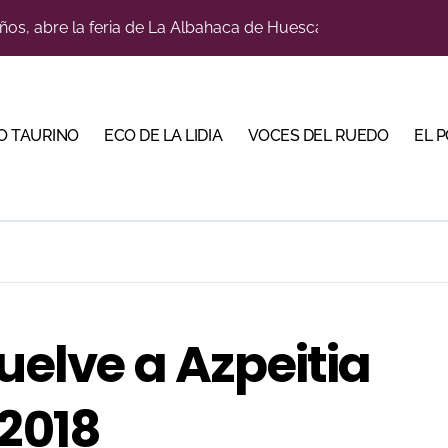
ños, abre la feria de La Albahaca de Huesca
a con alicientes y marcado acento torista
tiembre de desafíos y variedad ganadera
O TAURINO
ECO DE LA LIDIA
VOCES DEL RUEDO
EL 
 apuesta por los jóvenes con entradas desde un euro
ma su temporada de figura y el palco niega el premio a Roc
lotito’ sobresale en una noche gris en Las Ventas
n el cuadro de honor de las Colombinas 2026
e de Tauroemoción en Huesca: «Todas las figuras del toreo qui
uelve a Azpeitia
orino Martín para su regreso a Huesca trece años después (Im
bre la corrida de seis rejoneadores en El Puerto de Santa Ma
 2018