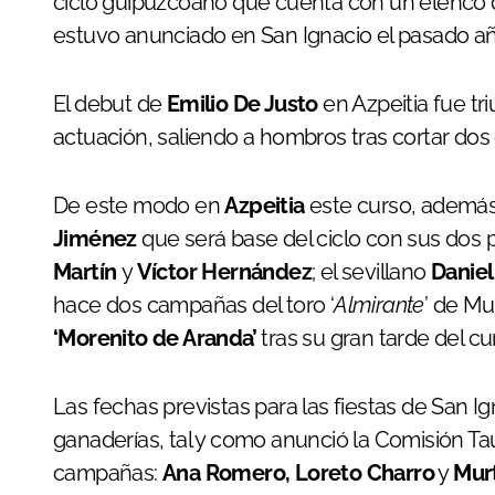
ciclo guipuzcoano que cuenta con un elenco d
estuvo anunciado en San Ignacio el pasado a
El debut de
Emilio De Justo
en Azpeitia fue tri
actuación, saliendo a hombros tras cortar dos
De este modo en
Azpeitia
este curso, ademá
Jiménez
que será base del ciclo con sus dos 
Martín
y
Víctor Hernández
; el sevillano
Danie
hace dos campañas del toro ‘
Almirante
’ de Mu
‘Morenito de Aranda’
tras su gran tarde del c
Las fechas previstas para las fiestas de San I
ganaderías, tal y como anunció la Comisión Ta
campañas:
Ana Romero, Loreto Charro
y
Mur