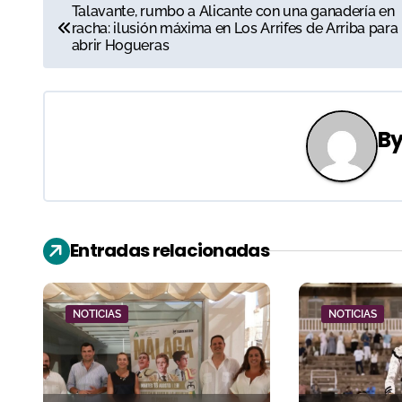
N
Talavante, rumbo a Alicante con una ganadería en
racha: ilusión máxima en Los Arrifes de Arriba para
a
abrir Hogueras
v
e
B
g
a
c
Entradas relacionadas
i
ó
NOTICIAS
NOTICIAS
n
d