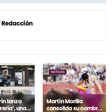
y
Redacción
NOTICIAS
ín lanza
Martín Morilla
rería’, una
consolida su nombre