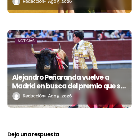
biodiversidad
Redacción
Ago 5, 2026
NOTICIAS
Alejandro Peñaranda vuelve a
Madrid en busca del premio que se
le escapó en junio
Redacción
Ago 5, 2026
Deja una respuesta