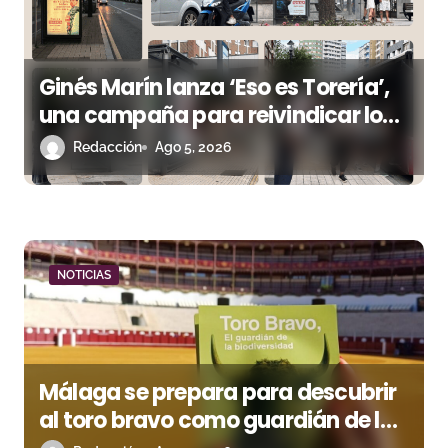
e
e
n
Ginés Marín lanza ‘Eso es Torería’,
una campaña para reivindicar los
t
valores del toreo más allá del ruedo
Redacción
Ago 5, 2026
r
a
d
a
NOTICIAS
s
Málaga se prepara para descubrir
al toro bravo como guardián de la