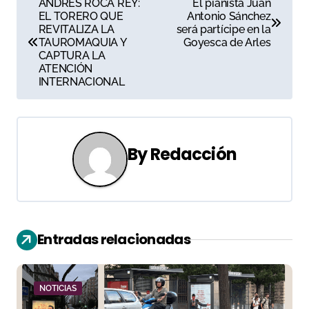
ANDRÉS ROCA REY:
El pianista Juan
EL TORERO QUE
Antonio Sánchez
a
REVITALIZA LA
será partícipe en la
TAUROMAQUIA Y
Goyesca de Arles
v
CAPTURA LA
ATENCIÓN
e
INTERNACIONAL
g
a
By
Redacción
c
i
ó
Entradas relacionadas
n
d
NOTICIAS