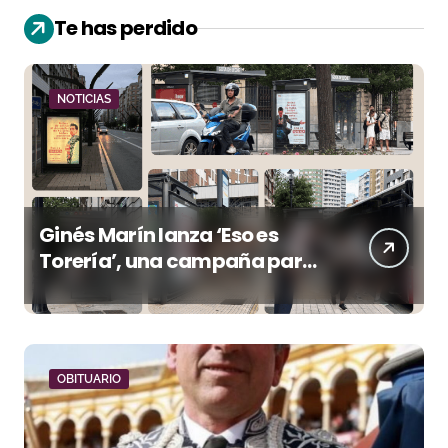
Te has perdido
NOTICIAS
Ginés Marín lanza ‘Eso es
Torería’, una campaña para
reivindicar los valores del
toreo más allá del ruedo
OBITUARIO