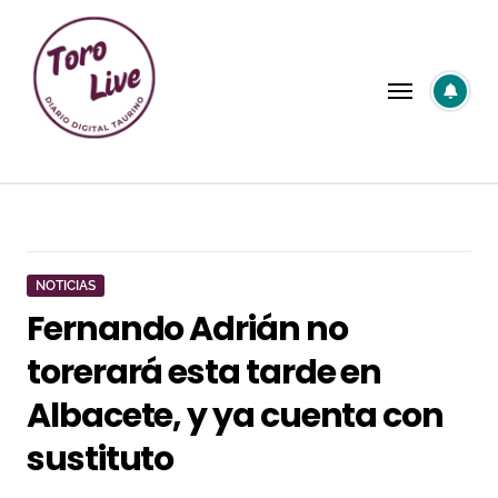
Saltar
al
contenido
NOTICIAS
Fernando Adrián no
torerará esta tarde en
Albacete, y ya cuenta con
sustituto