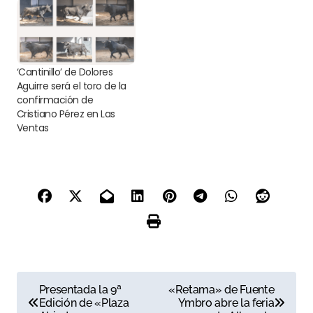
‘Cantinillo’ de Dolores
Aguirre será el toro de la
confirmación de
Cristiano Pérez en Las
Ventas
N
Presentada la 9ª
«Retama» de Fuente
Edición de «Plaza
Ymbro abre la feria