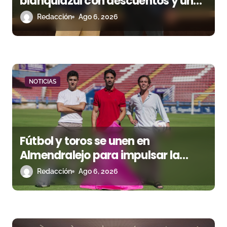
e
blanquiazul con descuentos y una
corrida homenaje al Málaga CF
n
Redacción
Ago 6, 2026
t
r
a
NOTICIAS
d
a
Fútbol y toros se unen en
s
Almendralejo para impulsar la
corrida de la Piedad
Redacción
Ago 6, 2026