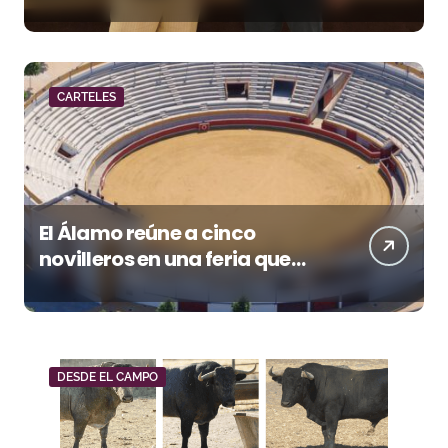
y una corrida homenaje al
Málaga CF
CARTELES
El Álamo reúne a cinco
novilleros en una feria que
vuelve a mirar al futuro
DESDE EL CAMPO