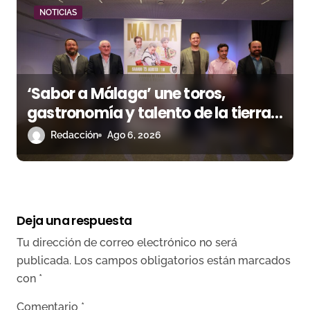
NOTICIAS
‘Sabor a Málaga’ une toros,
gastronomía y talento de la tierra
en La Malagueta
Redacción
Ago 6, 2026
Deja una respuesta
Tu dirección de correo electrónico no será
publicada.
Los campos obligatorios están marcados
con
*
Comentario
*