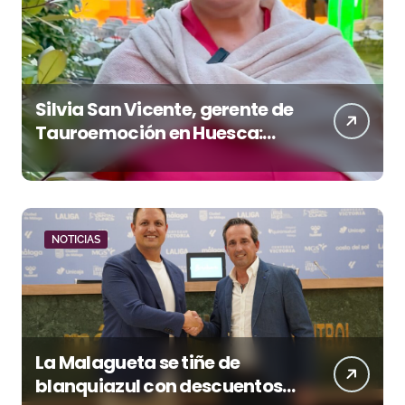
Silvia San Vicente, gerente de
Tauroemoción en Huesca:
«Todas las figuras del toreo
quieren venir a esta feria»
NOTICIAS
La Malagueta se tiñe de
blanquiazul con descuentos