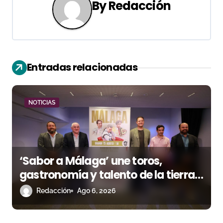
a
By
Redacción
c
i
ó
Entradas relacionadas
n
d
NOTICIAS
e
e
‘Sabor a Málaga’ une toros,
n
gastronomía y talento de la tierra
t
en La Malagueta
Redacción
Ago 6, 2026
r