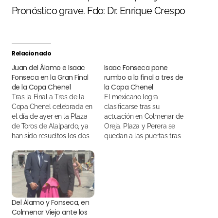
Pronóstico grave. Fdo: Dr. Enrique Crespo
Relacionado
Juan del Álamo e Isaac
Isaac Fonseca pone
Fonseca en la Gran Final
rumbo a la final a tres de
de la Copa Chenel
la Copa Chenel
Tras la Final a Tres de la
El mexicano logra
Copa Chenel celebrada en
clasificarse tras su
el día de ayer en la Plaza
actuación en Colmenar de
de Toros de Alalpardo, ya
Oreja. Plaza y Perera se
han sido resueltos los dos
quedan a las puertas tras
nombres de la Gran Final
sus buenas actuaciones.
Del Álamo y Fonseca, en
Colmenar Viejo ante los