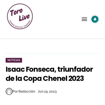
Saltar
al
contenido
NOTICIAS
Isaac Fonseca, triunfador
de la Copa Chenel 2023
Por Redacción
Jun 19, 2023