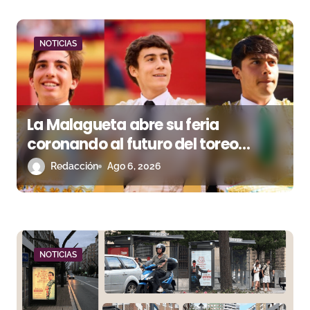
a
d
NOTICIAS
a
s
La Malagueta abre su feria
coronando al futuro del toreo
andaluz
Redacción
Ago 6, 2026
NOTICIAS