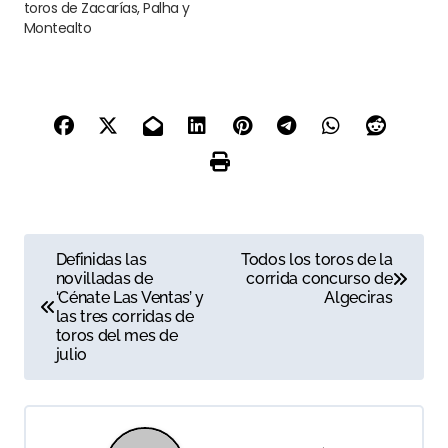
toros de Zacarías, Palha y
Montealto
N
Definidas las
Todos los toros de la
novilladas de
corrida concurso de
a
‘Cénate Las Ventas’ y
Algeciras
las tres corridas de
v
toros del mes de
julio
e
g