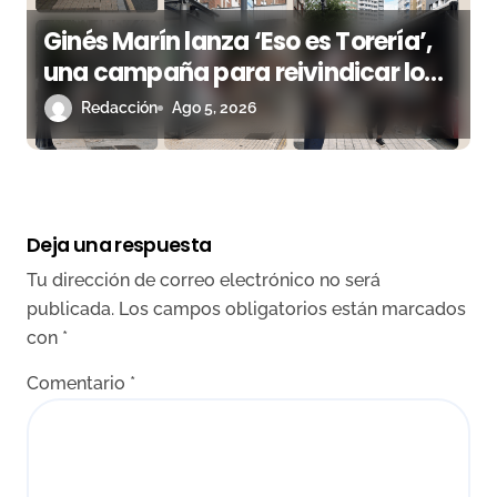
Ginés Marín lanza ‘Eso es Torería’,
una campaña para reivindicar los
valores del toreo más allá del ruedo
Redacción
Ago 5, 2026
Deja una respuesta
Tu dirección de correo electrónico no será
publicada.
Los campos obligatorios están marcados
con
*
Comentario
*