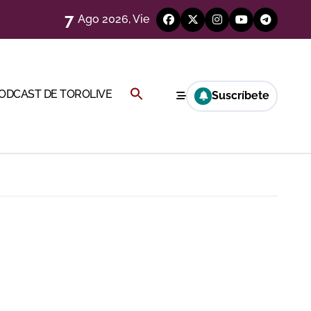
7
Ago 2026, Vie
Buscar:
PODCAST DE TOROLIVE
Suscríbete
a Rey
BOTÓN DE BÚSQUEDA
eren venir a esta feria»
ágenes)
ría esta noche