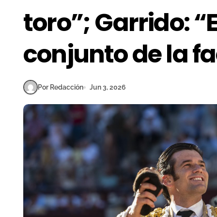
toro”; Garrido: “E
conjunto de la f
Por Redacción
Jun 3, 2026