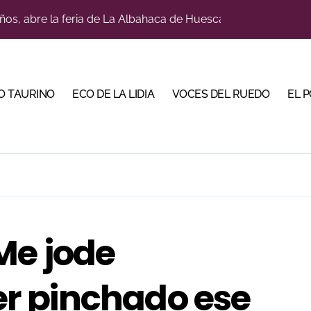
a con alicientes y marcado acento torista
tiembre de desafíos y variedad ganadera
 apuesta por los jóvenes con entradas desde un euro
O TAURINO
ECO DE LA LIDIA
VOCES DEL RUEDO
EL 
ma su temporada de figura y el palco niega el premio a Roc
lotito’ sobresale en una noche gris en Las Ventas
n el cuadro de honor de las Colombinas 2026
e de Tauroemoción en Huesca: «Todas las figuras del toreo qui
orino Martín para su regreso a Huesca trece años después (Im
Me jode
bre la corrida de seis rejoneadores en El Puerto de Santa Ma
r pinchado ese