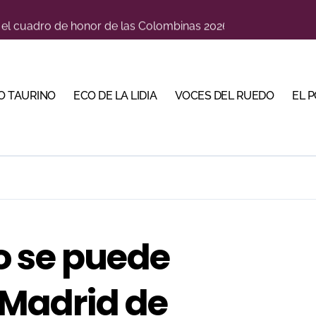
n el cuadro de honor de las Colombinas 2026
orino Martín para su regreso a Huesca trece años después (Im
blanquiazul con descuentos y una corrida homenaje al Málag
O TAURINO
ECO DE LA LIDIA
VOCES DEL RUEDO
EL 
illeros en una feria que vuelve a mirar al futuro
cigrande para Morante y Manzanares en Illumbe (Vídeo e imá
 Almendralejo para impulsar la corrida de la Piedad
, gastronomía y talento de la tierra en La Malagueta
 Calamocha con una corrida de imponente presencia
o se puede
lotito’ sobresale en una noche gris en Las Ventas
a Madrid de