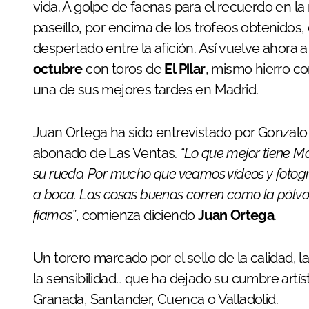
vida. A golpe de faenas para el recuerdo en la
paseíllo, por encima de los trofeos obtenidos,
despertado entre la afición. Así vuelve ahora 
octubre
con toros de
El Pilar
, mismo hierro co
una de sus mejores tardes en Madrid.
Juan Ortega ha sido entrevistado por Gonzalo B
abonado de Las Ventas.
“Lo que mejor tiene M
su ruedo. Por mucho que veamos vídeos y fotogr
a boca. Las cosas buenas corren como la pólvor
fiamos”
, comienza diciendo
Juan Ortega
.
Un torero marcado por el sello de la calidad, la 
la sensibilidad… que ha dejado su cumbre art
Granada, Santander, Cuenca o Valladolid.