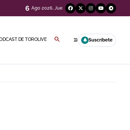
6
Ago 2026, Jue
ágenes)
a CF
Buscar:
PODCAST DE TOROLIVE
Suscríbete
BOTÓN DE BÚSQUEDA
genes desde el campo)