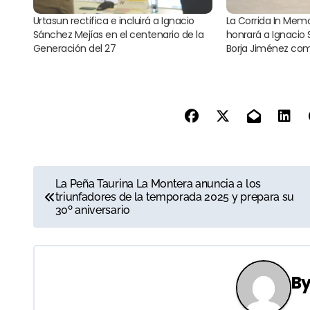
Urtasun rectifica e incluirá a Ignacio
La Corrida In Mem
Sánchez Mejías en el centenario de la
honrará a Ignacio
Generación del 27
Borja Jiménez co
N
La Peña Taurina La Montera anuncia a los
triunfadores de la temporada 2025 y prepara su
a
30º aniversario
v
e
B
g