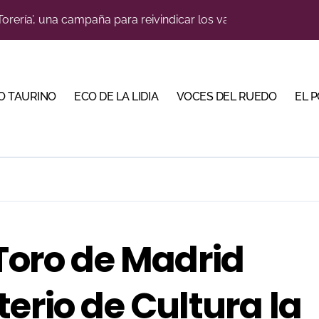
o jiennense Valentín Rivas
a una corrida de máxima seriedad para Ciudad Real (En Vídeo
s para la Semana Grande Donostiarra
O TAURINO
ECO DE LA LIDIA
VOCES DEL RUEDO
EL 
res Puertas Grandes de Madrid en una feria de alto nivel
 de Linares organiza una novillada en la plaza de toros de 
ve a Madrid en busca del premio que se le escapó en junio
scubrir al toro bravo como guardián de la biodiversidad
 en Parentis: su fractura aún no presenta consolidación
 Toro de Madrid
na corrida de gran trapío para la despedida de Víctor Puerto
erio de Cultura la