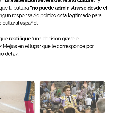
ne
“una alteración severa del relato cultural”
y
que la cultura
“no puede administrarse desde el
ngún responsable político está legitimado para
 cultural español.
a que
rectifique
“una decisión grave e
ez Mejías en el lugar que le corresponde por
o del 27.