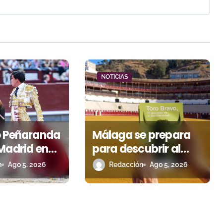
NOTICIAS
o Peñaranda
Málaga se prepara
Madrid en
para descubrir al
l premio
toro bravo como
n
Ago 5, 2026
Redacción
Ago 5, 2026
 escapó en
guardián de la
biodiversidad