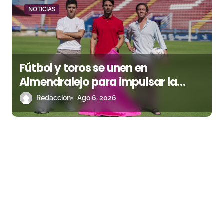
NOTICIAS
Fútbol y toros se unen en
Almendralejo para impulsar la
corrida de la Piedad
Redacción
Ago 6, 2026