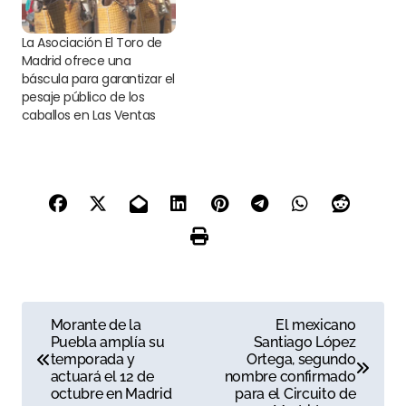
La Asociación El Toro de
Madrid ofrece una
báscula para garantizar el
pesaje público de los
caballos en Las Ventas
N
Morante de la
El mexicano
Puebla amplía su
Santiago López
a
temporada y
Ortega, segundo
actuará el 12 de
nombre confirmado
v
octubre en Madrid
para el Circuito de