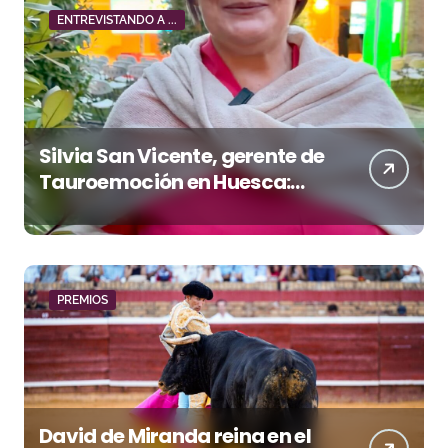
ENTREVISTANDO A ...
Silvia San Vicente, gerente de
Tauroemoción en Huesca:
«Todas las figuras del toreo
quieren venir a esta feria»
PREMIOS
David de Miranda reina en el