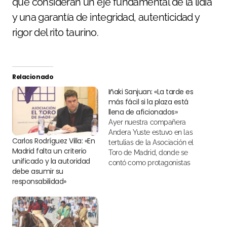
que consideran un eje fundamental de la lidia
y una garantía de integridad, autenticidad y
rigor del rito taurino.
Relacionado
Iñaki Sanjuan: «La tarde es
más fácil si la plaza está
llena de aficionados»
Ayer nuestra compañera
Andera Yuste estuvo en las
Carlos Rodríguez Villa: «En
tertulias de la Asociación el
Madrid falta un criterio
Toro de Madrid, donde se
unificado y la autoridad
contó como protagonistas
debe asumir su
con dos de los presidentes
responsabilidad»
de "Las Ventas"