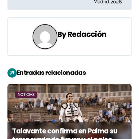
Madrid 2026
e
g
a
By
Redacción
c
i
ó
Entradas relacionadas
n
d
NOTICIAS
e
e
Talavante confirma en Palma su
n