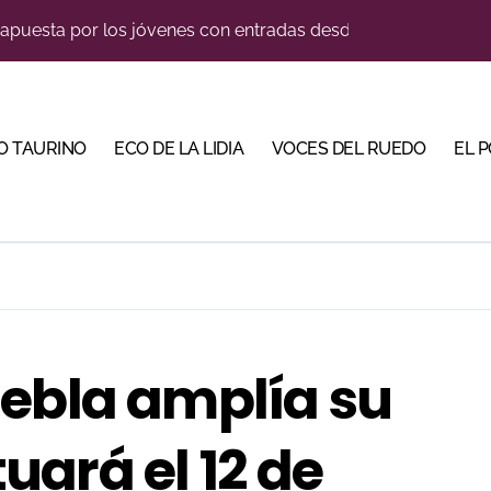
lotito’ sobresale en una noche gris en Las Ventas
ma su temporada de figura y el palco niega el premio a Roc
n el cuadro de honor de las Colombinas 2026
O TAURINO
ECO DE LA LIDIA
VOCES DEL RUEDO
EL 
e de Tauroemoción en Huesca: «Todas las figuras del toreo qui
orino Martín para su regreso a Huesca trece años después (Im
illeros en una feria que vuelve a mirar al futuro
blanquiazul con descuentos y una corrida homenaje al Málag
cigrande para Morante y Manzanares en Illumbe (Vídeo e imá
uebla amplía su
tiembre de desafíos y variedad ganadera
ará el 12 de