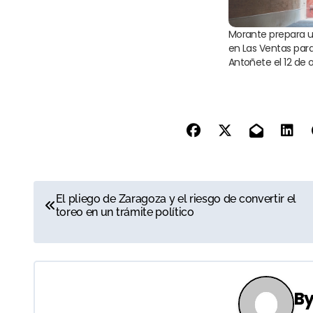
Morante prepara un 
en Las Ventas par
Antoñete el 12 de 
N
El pliego de Zaragoza y el riesgo de convertir el
toreo en un trámite político
a
v
e
B
g