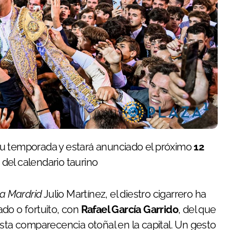
su temporada y estará anunciado el próximo
12
del calendario taurino
nda Mardrid
Julio Martínez, el diestro cigarrero ha
do o fortuito, con
Rafael García Garrido
, del que
esta comparecencia otoñal en la capital. Un gesto