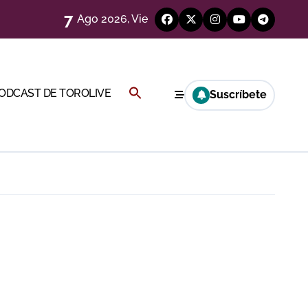
7
Ago 2026, Vie
a Rey
Buscar:
PODCAST DE TOROLIVE
Suscríbete
eren venir a esta feria»
BOTÓN DE BÚSQUEDA
ágenes)
a CF
genes desde el campo)