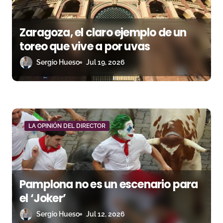
e
e
Zaragoza, el claro ejemplo de un
n
toreo que vive a por uvas
Sergio Hueso
Jul 19, 2026
t
r
a
d
LA OPINIÓN DEL DIRECTOR
a
s
Pamplona no es un escenario para
el ‘Joker’
Sergio Hueso
Jul 12, 2026