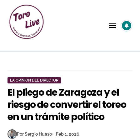
Saltar
al
contenido
LA OPINIÓN DEL DIRECTOR
El pliego de Zaragoza y el
riesgo de convertir el toreo
en un trámite político
Por Sergio Hueso
Feb 1, 2026