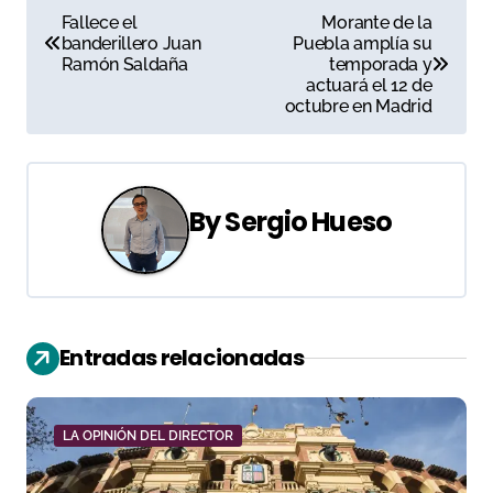
N
Fallece el
Morante de la
banderillero Juan
Puebla amplía su
a
Ramón Saldaña
temporada y
actuará el 12 de
v
octubre en Madrid
e
g
By
Sergio Hueso
a
c
i
Entradas relacionadas
ó
n
LA OPINIÓN DEL DIRECTOR
d