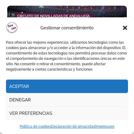
CIRCUITO DE NOVILLADAS DE ANDALUCÍA
Gestionar consentimiento
Para ofrecer las mejores experiencias, utilizamos tecnologías como las
cookies para almacenar y/o acceder a la información del dispositivo. El
consentimiento de estas tecnologías nos permitirá procesar datos como
Manuel Quintana se
el comportamiento de navegación o las identificaciones únicas en este
proclama triunfador del
sitio. No consentir o retirar el consentimiento, puede afectar
negativamente a ciertas características y funciones.
Circuito de Novilladas de
Andalucía tras imponerse en
ACEPTAR
Málaga
DENEGAR
ALMENDRA DE PLATA || GOR
VER PREFERENCIAS
Política de cookies
Declaración de privacidad
Impressum