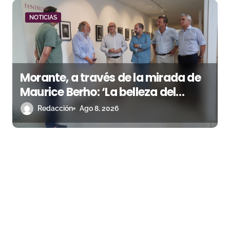
NOTICIAS
Morante, a través de la mirada de
Maurice Berho: ‘La belleza del
misterio’ llega a La Malagueta
Redacción
Ago 8, 2026