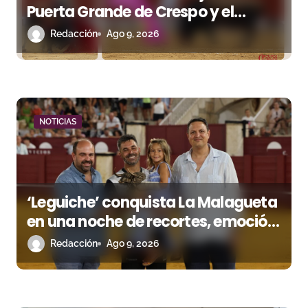
e
Puerta Grande de Crespo y el
n
aroma de Morante
Redacción
Ago 9, 2026
t
r
a
NOTICIAS
d
a
s
‘Leguiche’ conquista La Malagueta
en una noche de recortes, emoción
y gran ambiente
Redacción
Ago 9, 2026