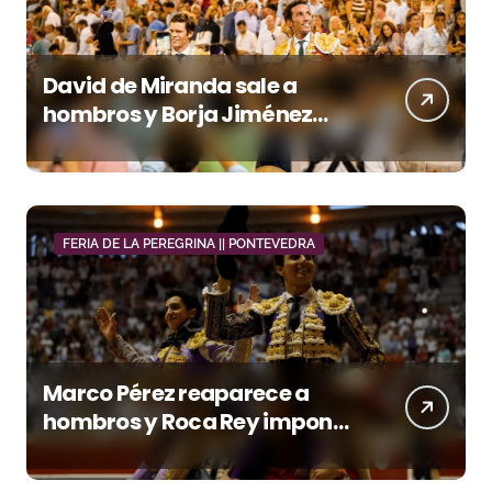
David de Miranda sale a
hombros y Borja Jiménez
firma la faena de mayor
impacto en El Puerto
FERIA DE LA PEREGRINA || PONTEVEDRA
Marco Pérez reaparece a
hombros y Roca Rey impone
su poder en Pontevedra