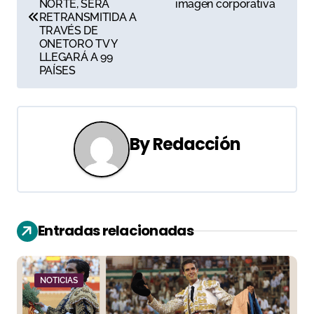
NORTE, SERÁ
imagen corporativa
v
RETRANSMITIDA A
TRAVÉS DE
e
ONETORO TV Y
LLEGARÁ A 99
g
PAÍSES
a
c
By
Redacción
i
ó
n
Entradas relacionadas
d
e
NOTICIAS
e