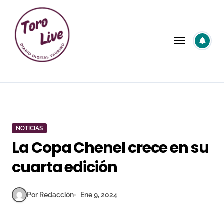
Saltar
al
contenido
NOTICIAS
La Copa Chenel crece en su
cuarta edición
Por Redacción
Ene 9, 2024