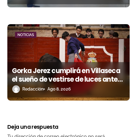
NOTICIAS
Gorka Jerez cumplirá en Villaseca
el sueño de vestirse de luces ante
los suyos
Redacción
Ago 8, 2026
Deja una respuesta
Tu dirección de correo electrónico no será