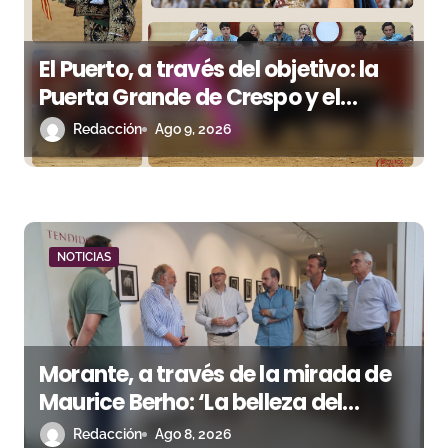
n
t
El Puerto, a través del objetivo: la
Puerta Grande de Crespo y el
r
aroma de Morante
Redacción
Ago 9, 2026
a
d
a
NOTICIAS
s
Morante, a través de la mirada de
Maurice Berho: ‘La belleza del
misterio’ llega a La Malagueta
Redacción
Ago 8, 2026