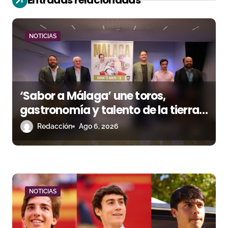
n
d
NOTICIAS
e
e
‘Sabor a Málaga’ une toros,
n
gastronomía y talento de la tierra
t
en La Malagueta
Redacción
Ago 6, 2026
r
a
d
NOTICIAS
a