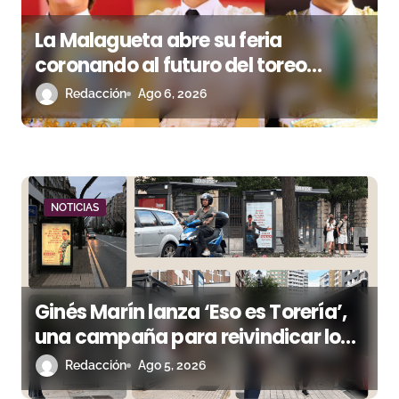
s
La Malagueta abre su feria
coronando al futuro del toreo
andaluz
Redacción
Ago 6, 2026
NOTICIAS
Ginés Marín lanza ‘Eso es Torería’,
una campaña para reivindicar los
valores del toreo más allá del ruedo
Redacción
Ago 5, 2026