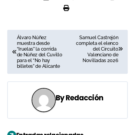
N
Álvaro Núñez
Samuel Castrejón
muestra desde
completa el elenco
a
“Iruelas” la corrida
del Circuito
de Núñez del Cuvillo
Valenciano de
v
para el “No hay
Novilladas 2026
billetes” de Alicante
e
g
a
By
Redacción
c
i
ó
Entradas relacionadas