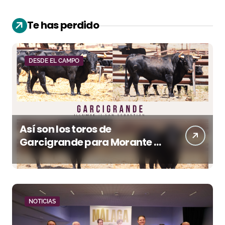
Te has perdido
DESDE EL CAMPO
Así son los toros de
Garcigrande para Morante y
Manzanares en Illumbe
(Vídeo e imágenes desde el
campo)
NOTICIAS