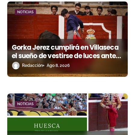
d
NOTICIAS
a
s
Gorka Jerez cumplirá en Villaseca
el sueño de vestirse de luces ante
los suyos
Redacción
Ago 8, 2026
NOTICIAS