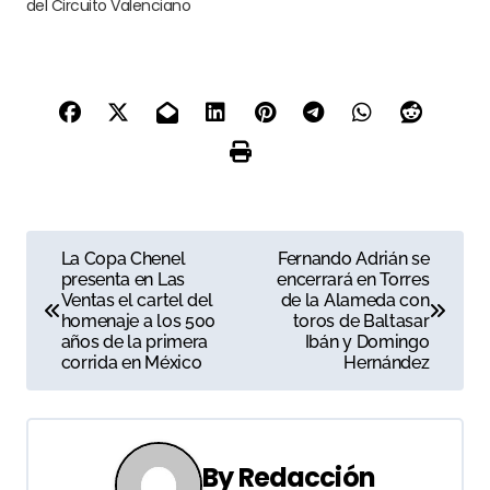
del Circuito Valenciano
N
La Copa Chenel
Fernando Adrián se
presenta en Las
encerrará en Torres
a
Ventas el cartel del
de la Alameda con
homenaje a los 500
toros de Baltasar
v
años de la primera
Ibán y Domingo
corrida en México
Hernández
e
g
a
By
Redacción