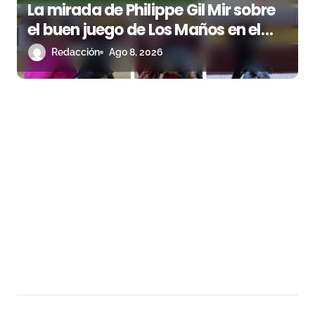
La mirada de Philippe Gil Mir sobre
el buen juego de Los Maños en el
arranque de Huesca
Redacción
Ago 8, 2026