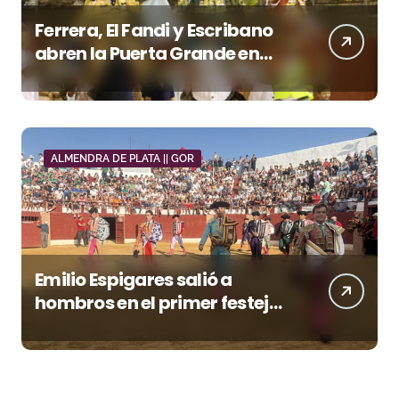
Ferrera, El Fandi y Escribano
abren la Puerta Grande en
una tarde triunfal en Azuaga
ALMENDRA DE PLATA || GOR
Emilio Espigares salió a
hombros en el primer festejo
de “La Almendra de Plata” de
la Feria de Gor