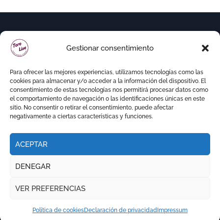
Gestionar consentimiento
Para ofrecer las mejores experiencias, utilizamos tecnologías como las
cookies para almacenar y/o acceder a la información del dispositivo. El
consentimiento de estas tecnologías nos permitirá procesar datos como
el comportamiento de navegación o las identificaciones únicas en este
sitio. No consentir o retirar el consentimiento, puede afectar
negativamente a ciertas características y funciones.
ACEPTAR
Copyright © Todos los derechos reservados
|
DENEGAR
Newspaperup
por
Themeansar
.
VER PREFERENCIAS
RITMO TAURINO
ECO DE LA LIDIA
VOCES DEL RUEDO
EL PODCAST DE TOROLIVE
Política de cookies
Declaración de privacidad
Impressum