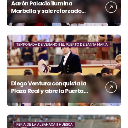
Aarón Palacio ilumina
Marbella y sale reforzado
junto a Manzanares y
Morante
TEMPORADA DE VERANO || EL PUERTO DE SANTA MARÍA
Diego Ventura conquista la
Plaza Real y abre la Puerta
Grande en El Puerto
FERIA DE LA ALBAHACA || HUESCA