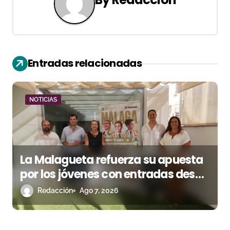
a
c
i
Entradas relacionadas
ó
n
NOTICIAS
d
e
e
La Malagueta refuerza su apuesta
n
por los jóvenes con entradas desde
un euro
Redacción
Ago 7, 2026
t
r