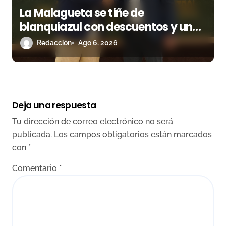
La Malagueta se tiñe de
blanquiazul con descuentos y una
corrida homenaje al Málaga CF
Redacción
Ago 6, 2026
Deja una respuesta
Tu dirección de correo electrónico no será
publicada.
Los campos obligatorios están marcados
con
*
Comentario
*