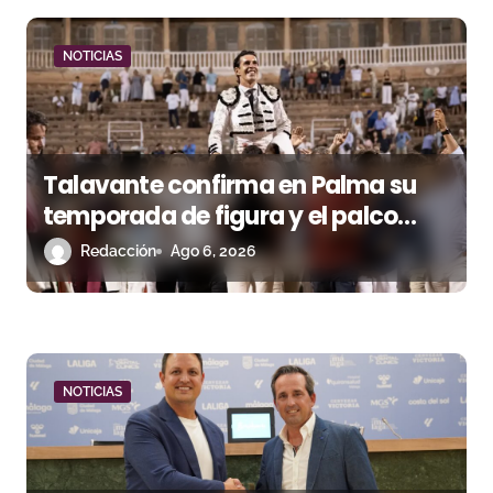
a
d
NOTICIAS
a
s
Talavante confirma en Palma su
temporada de figura y el palco
niega el premio a Roca Rey
Redacción
Ago 6, 2026
NOTICIAS