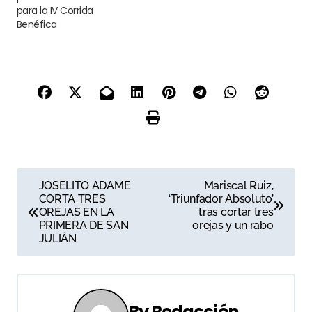
para la IV Corrida
Benéfica
N
JOSELITO ADAME
Mariscal Ruiz,
CORTA TRES
‘Triunfador Absoluto’
a
OREJAS EN LA
tras cortar tres
PRIMERA DE SAN
orejas y un rabo
v
JULIÁN
e
g
By
Redacción