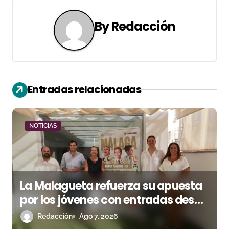
g
By
Redacción
a
c
i
Entradas relacionadas
ó
n
NOTICIAS
d
e
e
La Malagueta refuerza su apuesta
n
por los jóvenes con entradas desde
un euro
Redacción
Ago 7, 2026
t