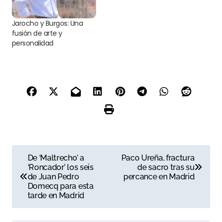
Jarocho y Burgos: Una
fusión de arte y
personalidad
N
De ‘Maltrecho’ a
Paco Ureña, fractura
‘Roncador’ los seis
de sacro tras su
a
de Juan Pedro
percance en Madrid
Domecq para esta
v
tarde en Madrid
e