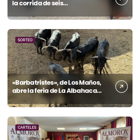
la corrida de seis
rejoneadores en El Puerto de
Santa María esta noche
SORTEO
«Barbatristes», de Los Maños,
abre la feria de La Albahaca
de Huesca
CARTELES