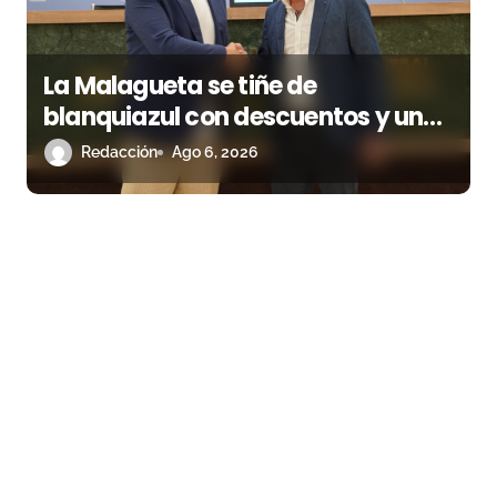
La Malagueta se tiñe de
blanquiazul con descuentos y una
corrida homenaje al Málaga CF
Redacción
Ago 6, 2026