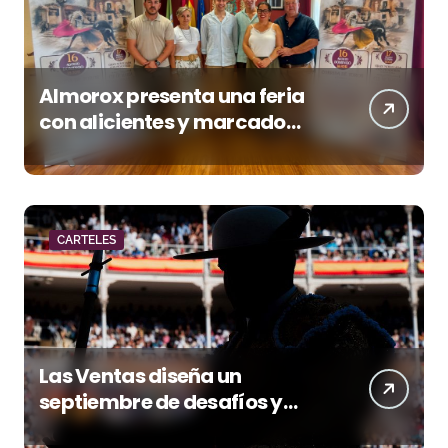
Almorox presenta una feria
con alicientes y marcado
acento torista
CARTELES
Las Ventas diseña un
septiembre de desafíos y
variedad ganadera