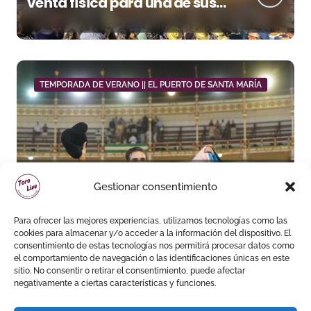
venta física para una de sus
grandes citas del verano
TEMPORADA DE VERANO || EL PUERTO DE SANTA MARÍA
Daniel Crespo reivindica su
Gestionar consentimiento
sitio con una gran faena y dos
orejas
Para ofrecer las mejores experiencias, utilizamos tecnologías como las
cookies para almacenar y/o acceder a la información del dispositivo. El
consentimiento de estas tecnologías nos permitirá procesar datos como
el comportamiento de navegación o las identificaciones únicas en este
sitio. No consentir o retirar el consentimiento, puede afectar
negativamente a ciertas características y funciones.