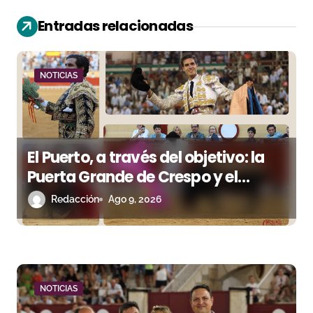
i
Entradas relacionadas
ó
n
NOTICIAS
d
e
El Puerto, a través del objetivo: la
e
Puerta Grande de Crespo y el
n
aroma de Morante
Redacción
Ago 9, 2026
t
r
a
NOTICIAS
d