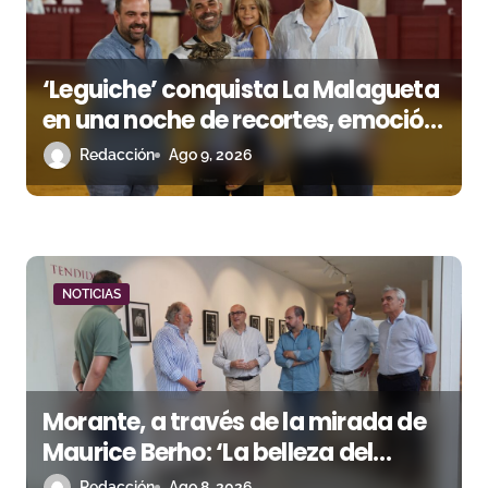
a
s
‘Leguiche’ conquista La Malagueta
en una noche de recortes, emoción
y gran ambiente
Redacción
Ago 9, 2026
NOTICIAS
Morante, a través de la mirada de
Maurice Berho: ‘La belleza del
misterio’ llega a La Malagueta
Redacción
Ago 8, 2026