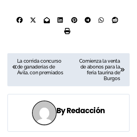
explicar el incremento de
costes de un 40% a lo largo
de los cinco últimos años
N
La corrida concurso
Comienza la venta
de ganaderías de
de abonos para la
a
Ávila, con premiados
feria taurina de
Burgos
v
e
g
By
Redacción
a
c