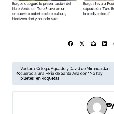
Burgos acogerá la presentación del
Burgos lleva al Pas
Libro Verde del Toro Bravo en un
exposición “Toro B
encuentro abierto sobre cultura,
la biodiversidad”
biodiversidad y mundo rural
N
Ventura, Ortega, Aguado y David de Miranda dan
cuerpo a una Feria de Santa Ana con “No hay
a
billetes” en Roquetas
v
e
B
g