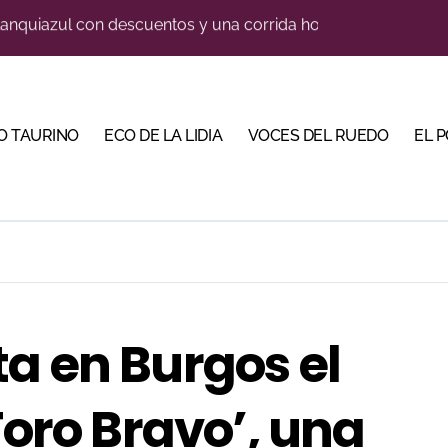
illeros en una feria que vuelve a mirar al futuro
orino Martín para su regreso a Huesca trece años después (Im
cigrande para Morante y Manzanares en Illumbe (Vídeo e imá
O TAURINO
ECO DE LA LIDIA
VOCES DEL RUEDO
EL 
 Almendralejo para impulsar la corrida de la Piedad
, gastronomía y talento de la tierra en La Malagueta
 Calamocha con una corrida de imponente presencia
trarse con la luz del toreo
 en Cehegín para celebrar los 125 años de su plaza
a en Burgos el
e de Tauroemoción en Huesca: «Todas las figuras del toreo qui
Toro Bravo’, una