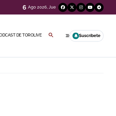
6
Ago 2026, Jue
ágenes)
genes desde el campo)
Buscar:
PODCAST DE TOROLIVE
Suscríbete
BOTÓN DE BÚSQUEDA
eren venir a esta feria»