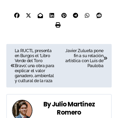
N
La RUCTL presenta
Javier Zulueta pone
en Burgos el ‘Libro
fin a su relación
a
Verde del Toro
artística con Luis de
Bravo’, una obra para
Pauloba
v
explicar el valor
ganadero, ambiental
e
y cultural de la raza
g
a
By
Julio Martínez
c
Romero