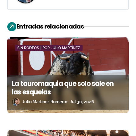
i
ó
Entradas relacionadas
n
d
SIN RODEOS || POR JULIO MARTÍNEZ
e
e
n
La tauromaquia que solo sale en
las esquelas
t
Julio Martínez Romero
Jul 30, 2026
r
a
d