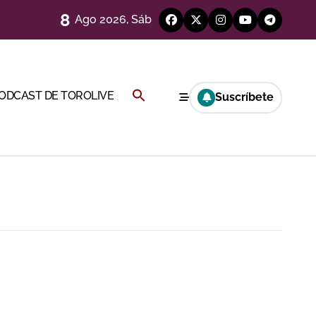
8
Ago 2026, Sáb
Buscar:
PODCAST DE TOROLIVE
Suscríbete
BOTÓN DE BÚSQUEDA
a por el buen juego de Los Maños
esca