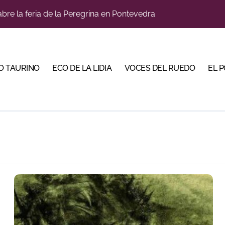
bre la feria de la Peregrina en Pontevedra
llaseca el sueño de vestirse de luces ante los suyos
bella y sale reforzado junto a Manzanares y Morante
O TAURINO
ECO DE LA LIDIA
VOCES DEL RUEDO
EL 
a Plaza Real y abre la Puerta Grande en El Puerto
ca en una noche marcada por la dureza de Monteviejo
diano y Diego Tebas en una apertura de la Albahaca marcad
 Mir sobre el buen juego de Los Maños en el arranque de Hu
tiembre de desafíos y variedad ganadera
e a ganar terreno tras su paso por Madrid
bre la tercera tarde de Morante en la temporada portuense