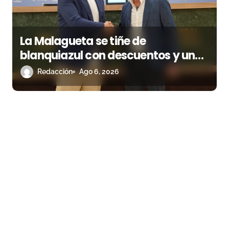
La Malagueta se tiñe de
blanquiazul con descuentos y una
corrida homenaje al Málaga CF
Redacción
Ago 6, 2026