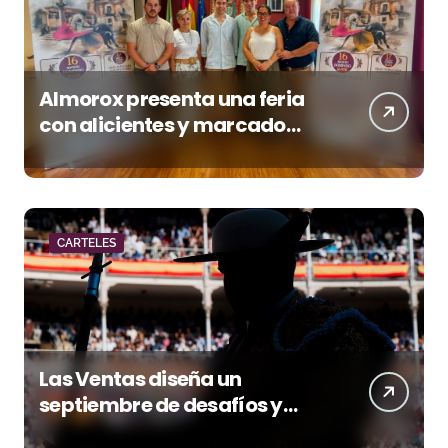
Almorox presenta una feria
con alicientes y marcado
acento torista
CARTELES
Las Ventas diseña un
septiembre de desafíos y
variedad ganadera