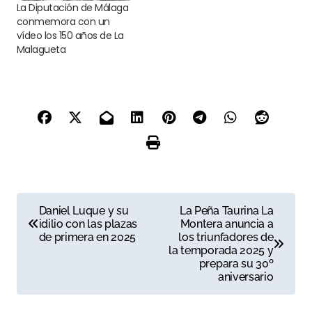
La Diputación de Málaga
conmemora con un
vídeo los 150 años de La
Malagueta
N
Daniel Luque y su
La Peña Taurina La
idilio con las plazas
Montera anuncia a
a
de primera en 2025
los triunfadores de
la temporada 2025 y
v
prepara su 30º
aniversario
e