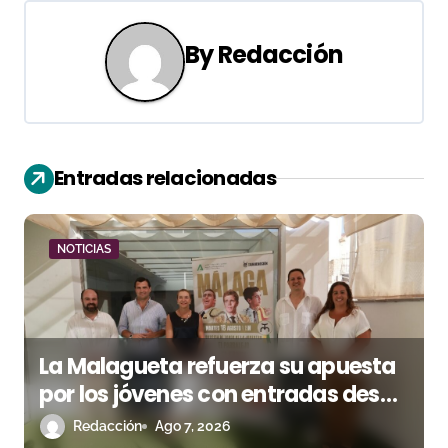
g
a
By
Redacción
c
i
ó
Entradas relacionadas
n
d
NOTICIAS
e
e
La Malagueta refuerza su apuesta
n
por los jóvenes con entradas desde
t
un euro
Redacción
Ago 7, 2026