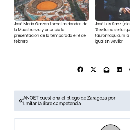
José María Garzón toma las riendas de
José Luis Sanz (alc
la Maestranza y anuncia la
“Sevilla no sería igu
presentación de la temporada el 9 de
tauromaquia, ni la
febrero
igual sin Sevilla”
N
ANOET cuestiona el pliego de Zaragoza por
limitar la libre competencia
a
v