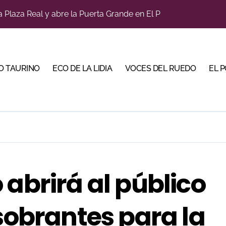
a Plaza Real y abre la Puerta Grande en El Puerto
diano y Diego Tebas en una apertura de la Albahaca marcad
tiembre de desafíos y variedad ganadera
O TAURINO
ECO DE LA LIDIA
VOCES DEL RUEDO
EL 
a con alicientes y marcado acento torista
bre la corrida de seis rejoneadores en El Puerto de Santa Ma
ños, abre la feria de La Albahaca de Huesca
 apuesta por los jóvenes con entradas desde un euro
ma su temporada de figura y el palco niega el premio a Roc
 abrirá al público
n el cuadro de honor de las Colombinas 2026
bella y sale reforzado junto a Manzanares y Morante
 sobrantes para la