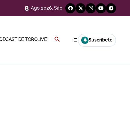
8
Ago 2026, Sáb
a por el buen juego de Los Maños
Buscar:
PODCAST DE TOROLIVE
Suscríbete
BOTÓN DE BÚSQUEDA
ría esta noche
a Rey