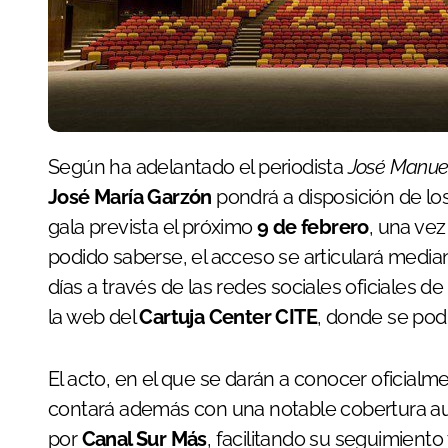
Según ha adelantado el periodista
José Manue
José María Garzón
pondrá a disposición de los
gala prevista el próximo
9 de febrero
, una vez
podido saberse, el acceso se articulará media
días a través de las redes sociales oficiales de
la web del
Cartuja Center CITE
, donde se podr
El acto, en el que se darán a conocer oficialm
contará además con una notable cobertura aud
por
Canal Sur Más
, facilitando su seguimient