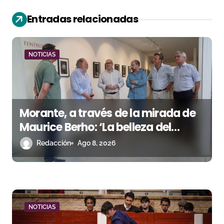
ó
Entradas relacionadas
n
d
NOTICIAS
e
e
Morante, a través de la mirada de
n
Maurice Berho: ‘La belleza del
t
misterio’ llega a La Malagueta
Redacción
Ago 8, 2026
r
a
d
NOTICIAS
a