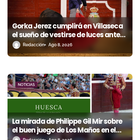
s
Gorka Jerez cumplirá en Villaseca
el sueño de vestirse de luces ante
los suyos
Redacción
Ago 8, 2026
NOTICIAS
La mirada de Philippe Gil Mir sobre
el buen juego de Los Maños en el
arranque de Huesca