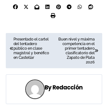
N
Presentado el cartel
Buen nivel y máxima
del tentadero
competencia en el
a
público en clase
primer tentadero
magistral y benéfico
clasificatorio del
v
en Castellar
Zapato de Plata
2026
e
g
a
By
Redacción
c
i