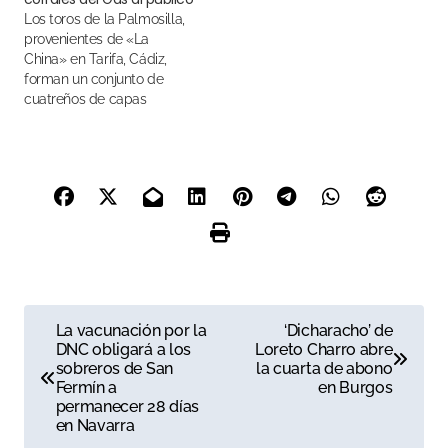
Los toros de la Palmosilla,
provenientes de «La
China» en Tarifa, Cádiz,
forman un conjunto de
cuatreños de capas
negras, castañas y
coloradas
N
La vacunación por la
‘Dicharacho’ de
DNC obligará a los
Loreto Charro abre
a
sobreros de San
la cuarta de abono
Fermín a
en Burgos
v
permanecer 28 días
en Navarra
e