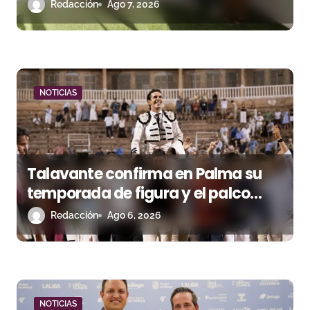
t
un euro
Redacción
Ago 7, 2026
r
a
d
NOTICIAS
a
s
Talavante confirma en Palma su
temporada de figura y el palco
niega el premio a Roca Rey
Redacción
Ago 6, 2026
NOTICIAS