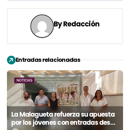
g
a
By
Redacción
c
i
ó
Entradas relacionadas
n
d
NOTICIAS
e
e
La Malagueta refuerza su apuesta
n
por los jóvenes con entradas desde