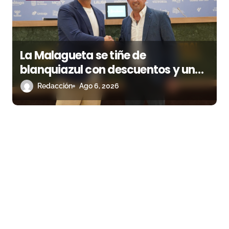
La Malagueta se tiñe de
blanquiazul con descuentos y una
corrida homenaje al Málaga CF
Redacción
Ago 6, 2026