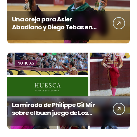
Una oreja para Asier
Abadiano y Diego Tebas en
una apertura de la Albahaca
marcada por el buen juego
de Los Maños
NOTICIAS
La mirada de Philippe Gil Mir
sobre el buen juego de Los
Maños en el arranque de
Huesca