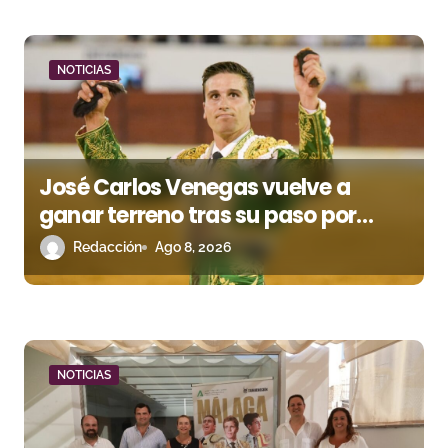
a
d
NOTICIAS
a
s
José Carlos Venegas vuelve a
ganar terreno tras su paso por
Madrid
Redacción
Ago 8, 2026
NOTICIAS