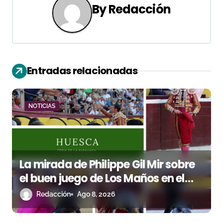
By
Redacción
a
c
i
Entradas relacionadas
ó
n
NOTICIAS
d
e
e
La mirada de Philippe Gil Mir sobre
n
el buen juego de Los Maños en el
arranque de Huesca
Redacción
Ago 8, 2026
t
r