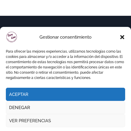
Gestionar consentimiento
Para ofrecer las mejores experiencias, utilizamos tecnologías como las
cookies para almacenar y/o acceder a la información del dispositivo. El
consentimiento de estas tecnologías nos permitirá procesar datos como
el comportamiento de navegación o las identificaciones únicas en este
sitio. No consentir o retirar el consentimiento, puede afectar
negativamente a ciertas características y funciones.
ACEPTAR
Copyright © Todos los derechos reservados
|
DENEGAR
Newspaperup
por
Themeansar
.
VER PREFERENCIAS
RITMO TAURINO
ECO DE LA LIDIA
VOCES DEL RUEDO
EL PODCAST DE TOROLIVE