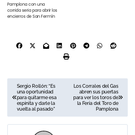
Pamplona con una
corrida seria para abrir los
encierros de San Fermín
N
Sergio Rollón: “Es
Los Corrales del Gas
una oportunidad
abren sus puertas
a
para quitarme esa
para ver los toros de
espinita y darle la
la Feria del Toro de
v
vuelta al pasado”
Pamplona
e
g