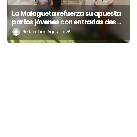
La Malagueta refuerza su apuesta
por los jóvenes con entradas desde
un euro
Redacción
Ago 7, 2026