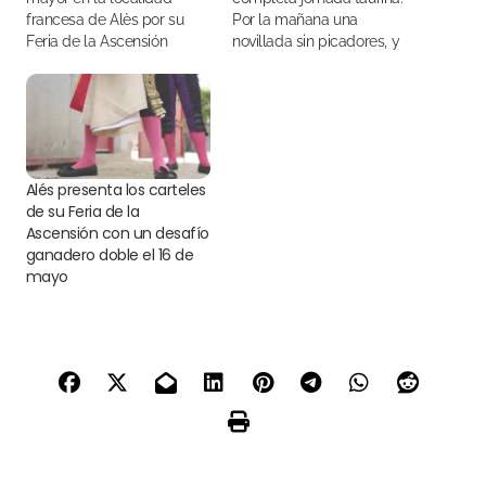
francesa de Alès por su
Por la mañana una
Feria de la Ascensión
novillada sin picadores, y
por la tarde una corrida de
toros que ha puesto fin a la
feria
Alés presenta los carteles
de su Feria de la
Ascensión con un desafío
ganadero doble el 16 de
mayo