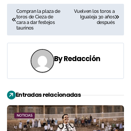
N
Compran la plaza de
Vuelven los toros a
toros de Cieza de
Igualeja 30 años
a
cara a dar festejos
después
taurinos
v
e
g
By
Redacción
a
c
i
Entradas relacionadas
ó
n
NOTICIAS
d