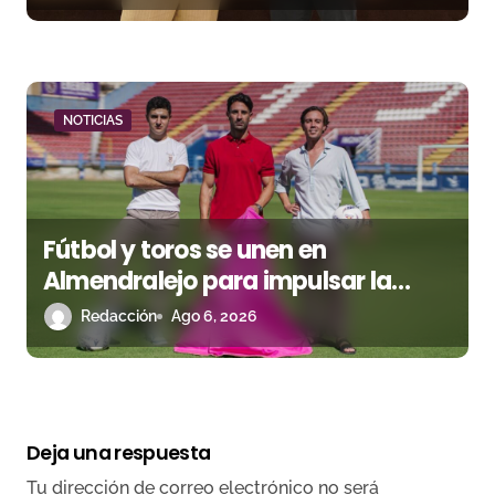
NOTICIAS
Fútbol y toros se unen en
Almendralejo para impulsar la
corrida de la Piedad
Redacción
Ago 6, 2026
Deja una respuesta
Tu dirección de correo electrónico no será