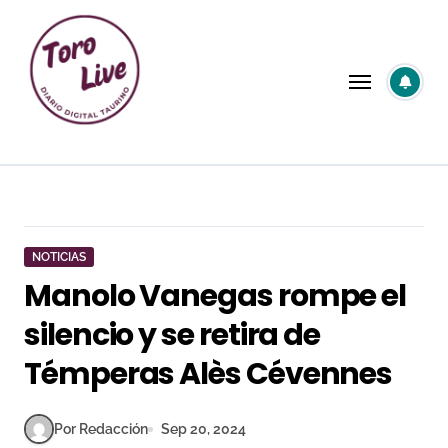
Saltar
al
contenido
NOTICIAS
Manolo Vanegas rompe el
silencio y se retira de
Témperas Alès Cévennes
Por Redacción
Sep 20, 2024