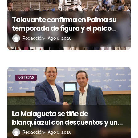
e
Talavante confirma en Palma su
e
temporada de figura y el palco
n
niega el premio a Roca Rey
Redacción
Ago 6, 2026
t
r
a
NOTICIAS
d
a
s
La Malagueta se tiñe de
blanquiazul con descuentos y una
corrida homenaje al Málaga CF
Redacción
Ago 6, 2026