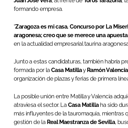
Juan José Vera
, al frente de
Toros Tarazona
, 
formando empresa.
“
Zaragoza es mi casa. Concurso por La Miseri
aragonesa; creo que se merece una apuesta 
en la actualidad empresarial taurina aragonesa
Junto a estas candidaturas, también habría pr
formada por la
Casa Matilla
y
Ramón Valencia
organización de plazas y ferias de primera líne
La posible unión entre Matilla y Valencia adq
atraviesa el sector. La
Casa Matilla
ha sido dur
más influyentes de la tauromaquia, mientras
gestión de la
Real Maestranza de Sevilla
, bus