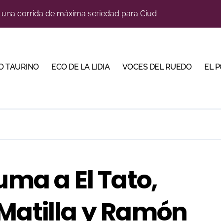
s para la Semana Grande Donostiarra
res Puertas Grandes de Madrid en una feria de alto nivel
 de Linares organiza una novillada en la plaza de toros de 
O TAURINO
ECO DE LA LIDIA
VOCES DEL RUEDO
EL 
ve a Madrid en busca del premio que se le escapó en junio
scubrir al toro bravo como guardián de la biodiversidad
 en Parentis: su fractura aún no presenta consolidación
na corrida de gran trapío para la despedida de Víctor Puerto
uma a El Tato,
 Matilla y Ramón