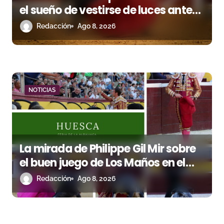
el sueño de vestirse de luces ante
los suyos
Redacción
Ago 8, 2026
NOTICIAS
La mirada de Philippe Gil Mir sobre
el buen juego de Los Maños en el
arranque de Huesca
Redacción
Ago 8, 2026