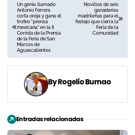
N
Un genio llamado
Novillos de seis
Antonio Ferrera
ganaderías
a
corta oreja y gana el
madrileñas para el
trofeo “prensa
festejo que cierra la
v
mexicana” en la II
Feria de la
Corrida de la Prensa
Comunidad
e
de la Feria de San
Marcos de
g
Aguascalientes
a
c
By
Rogelio Burnao
i
ó
n
Entradas relacionadas
d