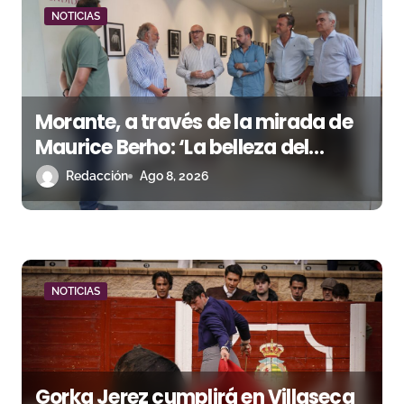
e
NOTICIAS
e
n
t
Morante, a través de la mirada de
Maurice Berho: ‘La belleza del
r
misterio’ llega a La Malagueta
Redacción
Ago 8, 2026
a
d
a
NOTICIAS
s
Gorka Jerez cumplirá en Villaseca