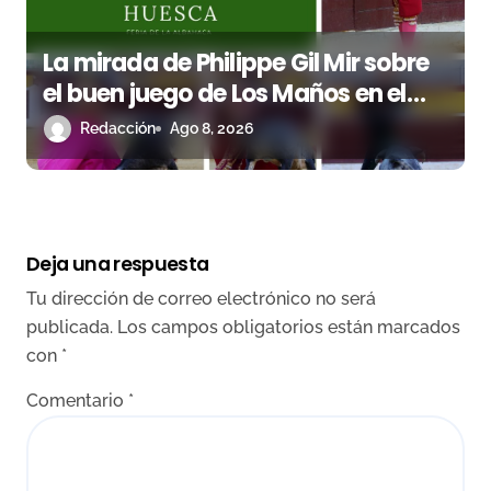
La mirada de Philippe Gil Mir sobre
el buen juego de Los Maños en el
arranque de Huesca
Redacción
Ago 8, 2026
Deja una respuesta
Tu dirección de correo electrónico no será
publicada.
Los campos obligatorios están marcados
con
*
Comentario
*