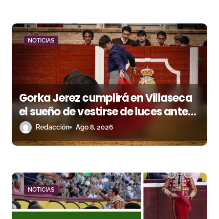
r
a
d
NOTICIAS
a
s
Gorka Jerez cumplirá en Villaseca
el sueño de vestirse de luces ante
los suyos
Redacción
Ago 8, 2026
NOTICIAS