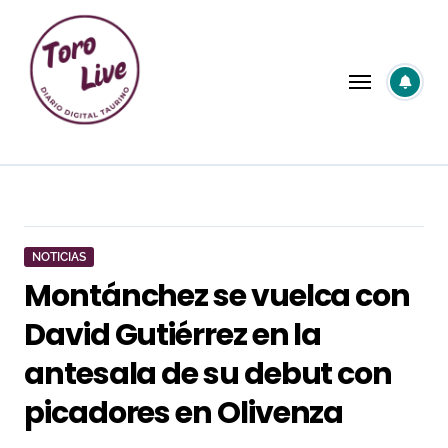
Saltar
al
contenido
NOTICIAS
Montánchez se vuelca con
David Gutiérrez en la
antesala de su debut con
picadores en Olivenza