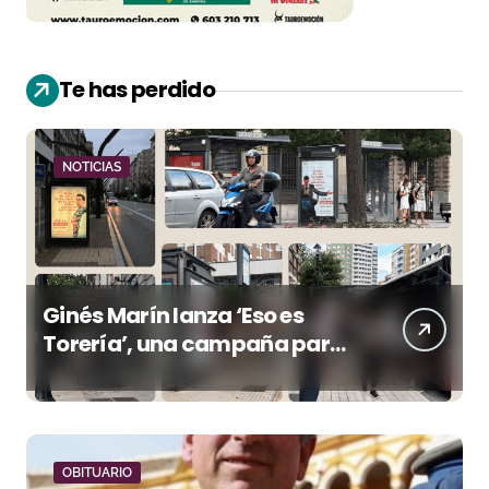
Te has perdido
NOTICIAS
Ginés Marín lanza ‘Eso es
Torería’, una campaña para
reivindicar los valores del
toreo más allá del ruedo
OBITUARIO