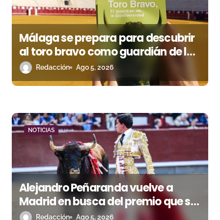
Málaga se prepara para descubrir
al toro bravo como guardián de la
biodiversidad
Redacción
Ago 5, 2026
NOTICIAS
Alejandro Peñaranda vuelve a
Madrid en busca del premio que se
le escapó en junio
Redacción
Ago 5, 2026