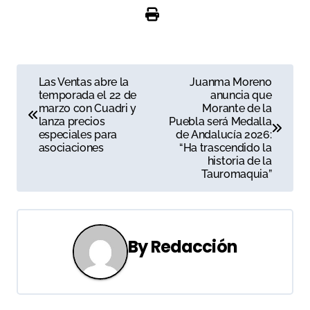
N
Las Ventas abre la
Juanma Moreno
temporada el 22 de
anuncia que
a
marzo con Cuadri y
Morante de la
lanza precios
Puebla será Medalla
v
especiales para
de Andalucía 2026:
asociaciones
“Ha trascendido la
e
historia de la
Tauromaquia”
g
a
c
By
Redacción
i
ó