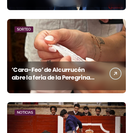
la temporada portuense
SORTEO
‘Cara-Feo’ de Alcurrucén
abre la feria de la Peregrina
en Pontevedra
NOTICIAS