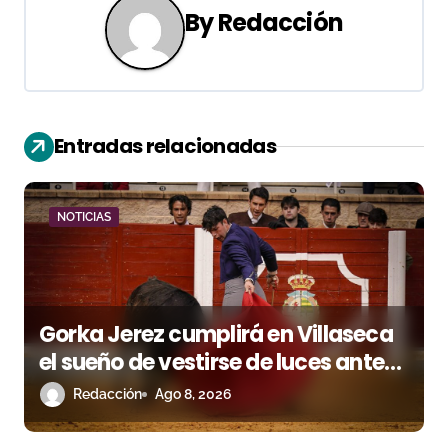
a
By
Redacción
c
i
ó
Entradas relacionadas
n
d
NOTICIAS
e
e
Gorka Jerez cumplirá en Villaseca
n
el sueño de vestirse de luces ante
t
los suyos
Redacción
Ago 8, 2026
r