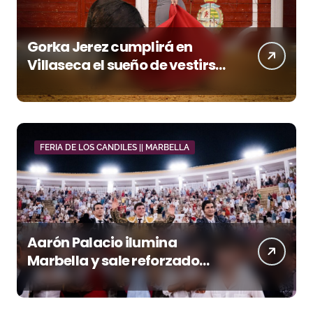
Gorka Jerez cumplirá en
Villaseca el sueño de vestirse
de luces ante los suyos
FERIA DE LOS CANDILES || MARBELLA
Aarón Palacio ilumina
Marbella y sale reforzado
junto a Manzanares y
Morante