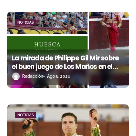
a
d
NOTICIAS
a
s
La mirada de Philippe Gil Mir sobre
el buen juego de Los Maños en el
arranque de Huesca
Redacción
Ago 8, 2026
NOTICIAS