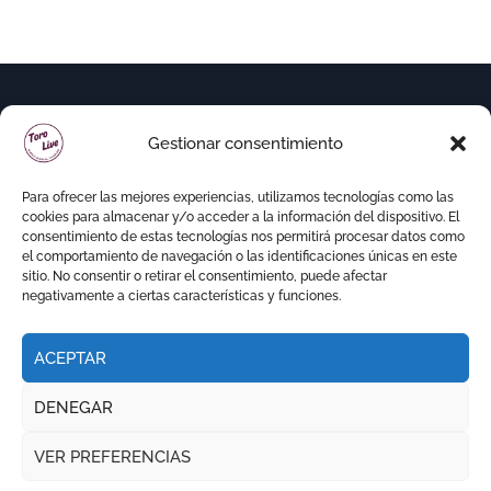
Gestionar consentimiento
Para ofrecer las mejores experiencias, utilizamos tecnologías como las
cookies para almacenar y/o acceder a la información del dispositivo. El
consentimiento de estas tecnologías nos permitirá procesar datos como
el comportamiento de navegación o las identificaciones únicas en este
sitio. No consentir o retirar el consentimiento, puede afectar
negativamente a ciertas características y funciones.
ACEPTAR
Copyright © Todos los derechos reservados
|
DENEGAR
Newspaperup
por
Themeansar
.
VER PREFERENCIAS
RITMO TAURINO
ECO DE LA LIDIA
VOCES DEL RUEDO