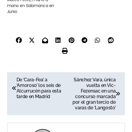
mano en Salamanca en
Junio
N
De ‘Cara-Fea’ a
Sánchez Vara, única
‘Amoroso’ los seis de
vuelta en Vic-
a
Alcurrucén para esta
Fezensac en una
tarde en Madrid
concurso marcada
v
por el gran tercio de
varas de ‘Langosto’
e
g