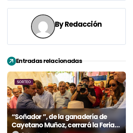
g
a
By
Redacción
c
i
ó
Entradas relacionadas
n
d
SORTEO
e
e
n
“Soñador ”, de la ganadería de
Cayetano Muñoz, cerrará la Feria
t