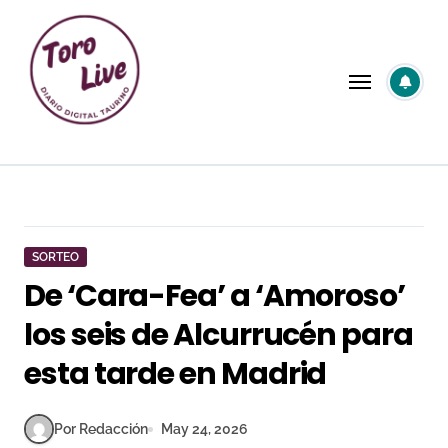
Saltar
al
contenido
SORTEO
De ‘Cara-Fea’ a ‘Amoroso’
los seis de Alcurrucén para
esta tarde en Madrid
Por Redacción
May 24, 2026