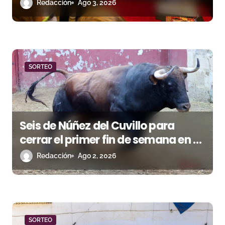
de las Colombinas 2026
Redacción
Ago 3, 2026
r
a
d
a
SORTEO
s
Seis de Núñez del Cuvillo para
cerrar el primer fin de semana en El
Puerto de Santa María
Redacción
Ago 2, 2026
SORTEO