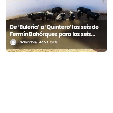
De ‘Bulería’ a ‘Quintero’ los seis de
Fermín Bohórquez para los seis
rejoneadores esta tarde en Huelva
Redacción
Ago 2, 2026