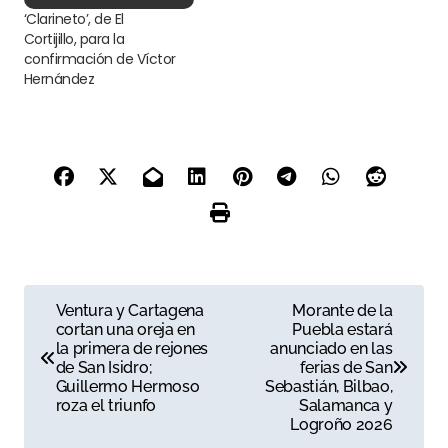
‘Clarineto’, de El
Cortijillo, para la
confirmación de Víctor
Hernández
N
Ventura y Cartagena
Morante de la
cortan una oreja en
Puebla estará
a
la primera de rejones
anunciado en las
de San Isidro;
ferias de San
v
Guillermo Hermoso
Sebastián, Bilbao,
roza el triunfo
Salamanca y
e
Logroño 2026