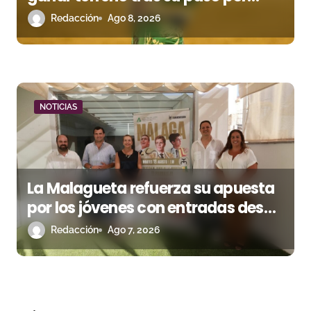
Madrid
Redacción
Ago 8, 2026
NOTICIAS
La Malagueta refuerza su apuesta
por los jóvenes con entradas desde
un euro
Redacción
Ago 7, 2026