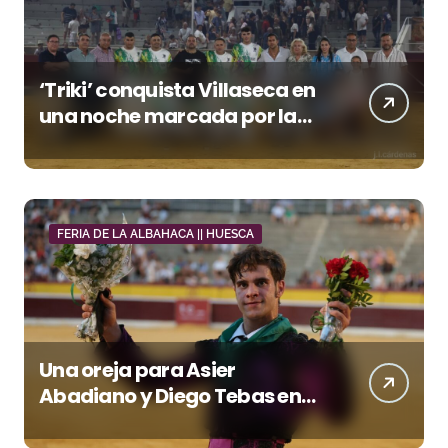
‘Triki’ conquista Villaseca en
una noche marcada por la
dureza de Monteviejo
FERIA DE LA ALBAHACA || HUESCA
Una oreja para Asier
Abadiano y Diego Tebas en
una apertura de la Albahaca
marcada por el buen juego