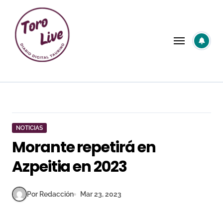
Saltar
al
contenido
NOTICIAS
Morante repetirá en
Azpeitia en 2023
Por Redacción
Mar 23, 2023