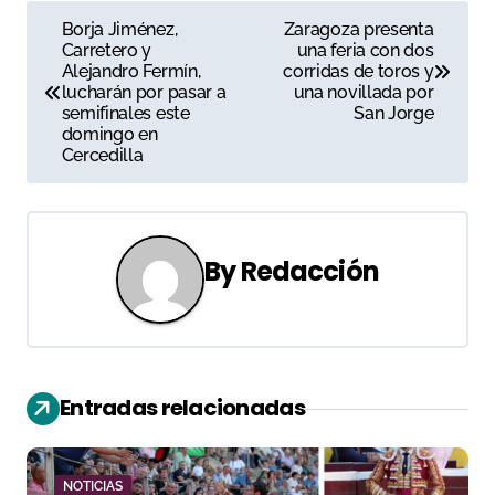
N
Borja Jiménez,
Zaragoza presenta
Carretero y
una feria con dos
a
Alejandro Fermín,
corridas de toros y
lucharán por pasar a
una novillada por
v
semifinales este
San Jorge
domingo en
e
Cercedilla
g
a
By
Redacción
c
i
ó
Entradas relacionadas
n
d
NOTICIAS