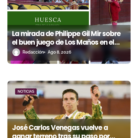
e
e
n
La mirada de Philippe Gil Mir sobre
el buen juego de Los Maños en el
t
arranque de Huesca
Redacción
Ago 8, 2026
r
a
d
a
NOTICIAS
s
José Carlos Venegas vuelve a
ganar terreno tras su paso por