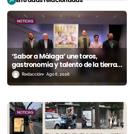
Entradas relacionadas
ó
n
NOTICIAS
d
e
‘Sabor a Málaga’ une toros,
e
gastronomía y talento de la tierra
n
en La Malagueta
Redacción
Ago 6, 2026
t
r
a
NOTICIAS
d
a