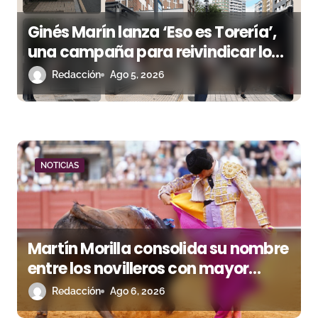
s
Ginés Marín lanza ‘Eso es Torería’,
una campaña para reivindicar los
valores del toreo más allá del ruedo
Redacción
Ago 5, 2026
NOTICIAS
Martín Morilla consolida su nombre
entre los novilleros con mayor
proyección
Redacción
Ago 6, 2026