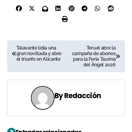
N
Talavante lidia una
Teruel abre la
gran novillada y abre
campaña de abonos
a
el triunfo en Alicante
para la Feria Taurina
del Ángel 2026
v
e
g
By
Redacción
a
c
i