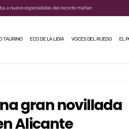
a a nueve especialistas del recorte mañana en Villaseca
na corrida de gran trapío para la despedida de Víctor Puerto
 de imponente trapío para la VIII Corrida Magallánica
O TAURINO
ECO DE LA LIDIA
VOCES DEL RUEDO
EL 
Torería’, una campaña para reivindicar los valores del toreo 
su nombre entre los novilleros con mayor proyección
a una corrida de máxima seriedad para Ciudad Real (En Vídeo
res Puertas Grandes de Madrid en una feria de alto nivel
o jiennense Valentín Rivas
una gran novillada
s para la Semana Grande Donostiarra
, gastronomía y talento de la tierra en La Malagueta
 en Alicante