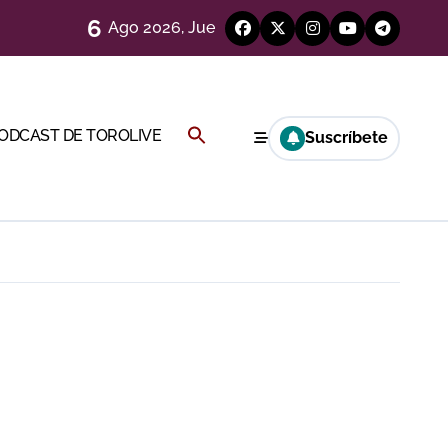
6
Ago 2026, Jue
 en Ciudad Real (Vídeo)
Buscar:
PODCAST DE TOROLIVE
Suscríbete
más allá del ruedo
BOTÓN DE BÚSQUEDA
)