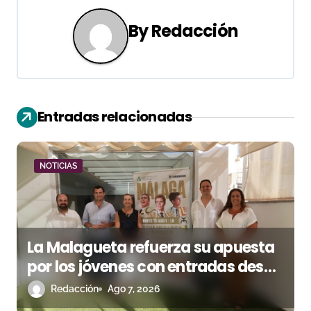
a
By
Redacción
c
i
ó
Entradas relacionadas
n
d
NOTICIAS
e
e
n
La Malagueta refuerza su apuesta
por los jóvenes con entradas desde
t
un euro
Redacción
Ago 7, 2026
r