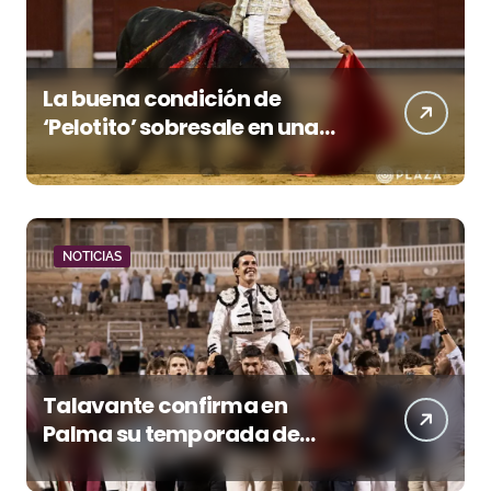
La buena condición de
‘Pelotito’ sobresale en una
noche gris en Las Ventas
NOTICIAS
Talavante confirma en
Palma su temporada de
figura y el palco niega el
premio a Roca Rey