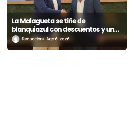
La Malagueta se tiñe de
blanquiazul con descuentos y una
corrida homenaje al Málaga CF
Redacción
Ago 6, 2026