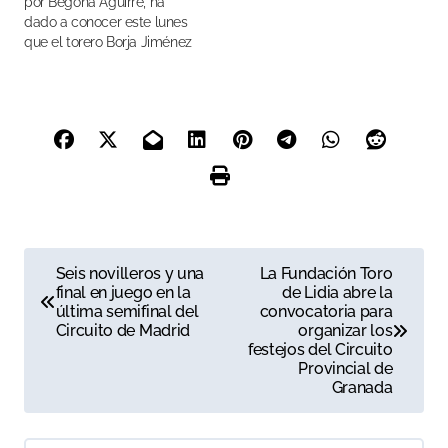
por Begoña Aguirre, ha
dado a conocer este lunes
que el torero Borja Jiménez
se ha alzado con el trofeo
Iván Fandiño “a la verdad
del toreo”
N
Seis novilleros y una
La Fundación Toro
final en juego en la
de Lidia abre la
a
última semifinal del
convocatoria para
Circuito de Madrid
organizar los
v
festejos del Circuito
Provincial de
e
Granada
g