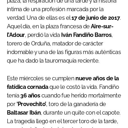
plaza, la respiración de una tarde y la historia
íntima de una profesión marcada por la
verdad. Una de ellas es el
17 de junio de 2017
.
Aquel día, en la plaza francesa de
Aire-sur-
l’Adour
, perdió la vida
Iván Fandiño Barros
,
torero de Orduña, matador de carácter
indomable y una de las figuras más auténticas
que ha dado la tauromaquia reciente.
Este miércoles se cumplen
nueve años de la
fatídica cornada
que le costó la vida. Fandiño
tenía
36 años
cuando fue herido mortalmente
por
‘Provechito’
, toro de la ganadería de
Baltasar Ibán
, durante un quite con el capote.
La tragedia llegó en el tercer toro de la tarde,