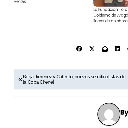
Ventas
La Fundación Toro d
Gobierno de Arag
líneas de colabora
N
Borja Jiménez y Calerito, nuevos semifinalistas de
la Copa Chenel
a
v
e
B
g