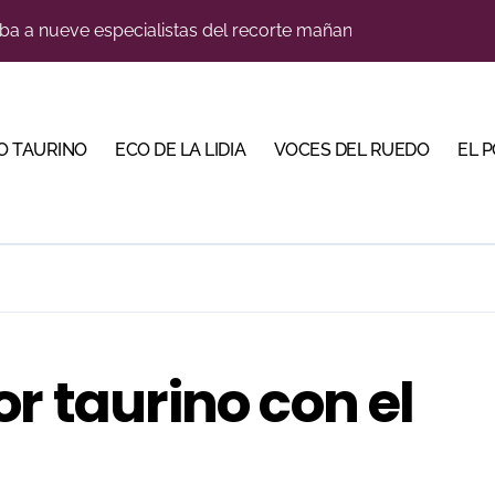
a a nueve especialistas del recorte mañana en Villaseca
na corrida de gran trapío para la despedida de Víctor Puerto
 de imponente trapío para la VIII Corrida Magallánica
O TAURINO
ECO DE LA LIDIA
VOCES DEL RUEDO
EL 
Torería’, una campaña para reivindicar los valores del toreo 
su nombre entre los novilleros con mayor proyección
a una corrida de máxima seriedad para Ciudad Real (En Vídeo
res Puertas Grandes de Madrid en una feria de alto nivel
o jiennense Valentín Rivas
r taurino con el
s para la Semana Grande Donostiarra
, gastronomía y talento de la tierra en La Malagueta