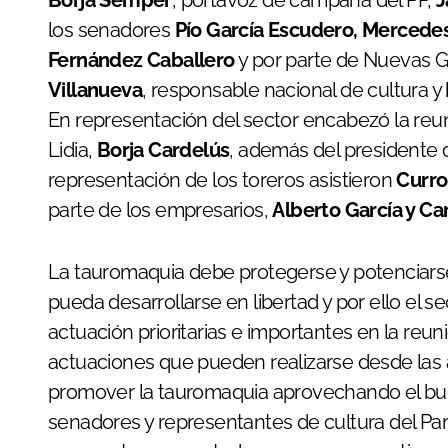
Borja Sémper
, portavoz de campaña del PP,
J
los senadores
Pío García Escudero, Mercedes
Fernández Caballero
y por parte de Nuevas G
Villanueva
, responsable nacional de cultura y
En representación del sector encabezó la reun
Lidia,
Borja Cardelús
, además del presidente 
representación de los toreros asistieron
Curro
parte de los empresarios,
Alberto García y Car
La tauromaquia debe protegerse y potenciarse,
pueda desarrollarse en libertad y por ello el 
actuación prioritarias e importantes en la reu
actuaciones que pueden realizarse desde las 
promover la tauromaquia aprovechando el bue
senadores y representantes de cultura del Par