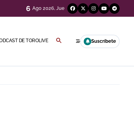
6
Ago 2026, Jue
 en Ciudad Real (Vídeo)
Buscar:
PODCAST DE TOROLIVE
Suscríbete
más allá del ruedo
BOTÓN DE BÚSQUEDA
)