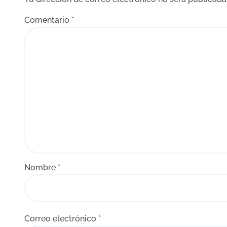
a
Comentario
*
d
a
s
Nombre
*
Correo electrónico
*