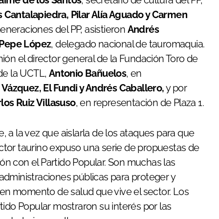
aime de los Santos
, secretario de cultura del PP,
 Cantalapiedra, Pilar Alía Aguado y Carmen
eneraciones del PP, asistieron
Andrés
Pepe López
, delegado nacional de tauromaquia.
ión el director general de la Fundación Toro de
de la UCTL,
Antonio Bañuelos
, en
 Vázquez, El Fundi y Andrés Caballero,
y por
los Ruiz Villasuso
, en representación de Plaza 1.
 a la vez que aislarla de los ataques para que
sector taurino expuso una serie de propuestas de
nión con el Partido Popular. Son muchas las
administraciones públicas para proteger y
n momento de salud que vive el sector. Los
tido Popular mostraron su interés por las