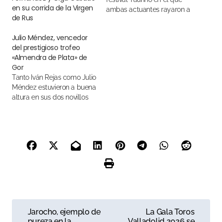
en su corrida de la Virgen
ambas actuantes rayaron a
de Rus
gran altura destacando el
saber estar de Santos y el
Julio Méndez, vencedor
ver rápido las condiciones
del prestigioso trofeo
de los novillos
«Almendra de Plata» de
Gor
Tanto Iván Rejas como Julio
Méndez estuvieron a buena
altura en sus dos novillos
N
Jarocho, ejemplo de
La Gala Toros
pureza en la
Valladolid 2026 se