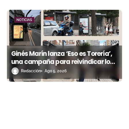
NOTICIAS
Ginés Marín lanza ‘Eso es Torería’,
una campaña para reivindicar los
valores del toreo más allá del ruedo
Redacción
Ago 5, 2026