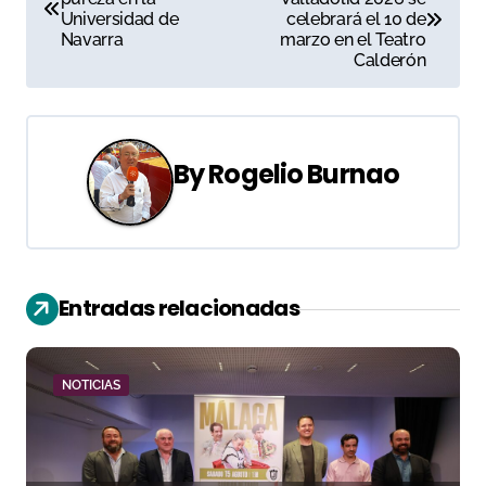
a
Universidad de
celebrará el 10 de
Navarra
marzo en el Teatro
v
Calderón
e
g
By
Rogelio Burnao
a
c
i
Entradas relacionadas
ó
n
NOTICIAS
d
e