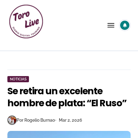
Saltar
al
contenido
NOTICIAS
Se retira un excelente
hombre de plata: “El Ruso”
Por Rogelio Burnao
Mar 2, 2026