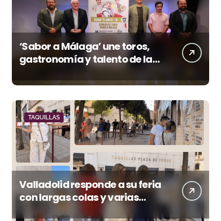
‘Sabor a Málaga’ une toros,
gastronomía y talento de la
tierra en La Malagueta
TAQUILLAS
Valladolid responde a su feria
con largas colas y varias
tardes camino del lleno