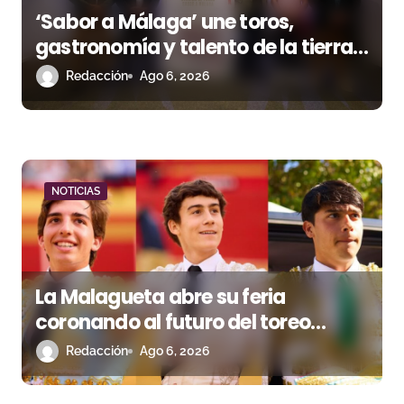
e
‘Sabor a Málaga’ une toros,
n
gastronomía y talento de la tierra
en La Malagueta
Redacción
Ago 6, 2026
t
r
a
d
NOTICIAS
a
s
La Malagueta abre su feria
coronando al futuro del toreo
andaluz
Redacción
Ago 6, 2026