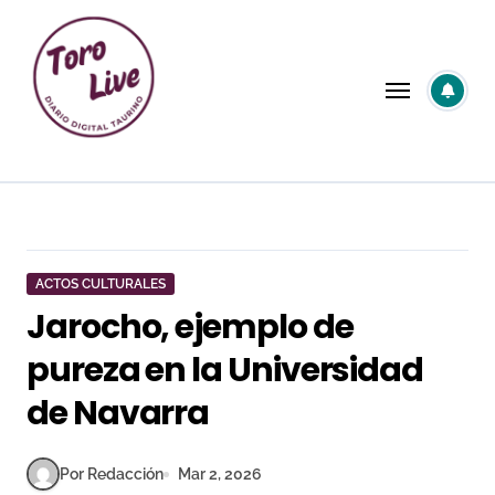
Saltar
al
contenido
ACTOS CULTURALES
Jarocho, ejemplo de
pureza en la Universidad
de Navarra
Por Redacción
Mar 2, 2026