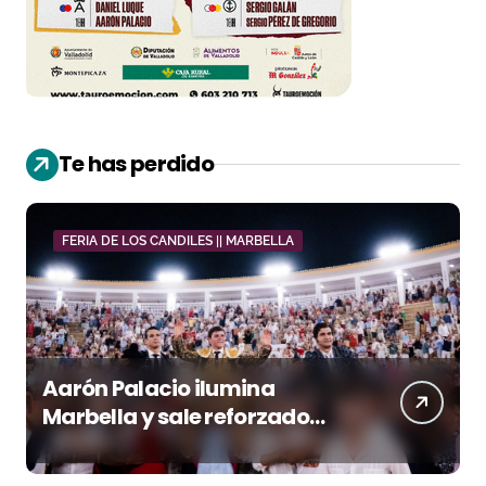
Te has perdido
FERIA DE LOS CANDILES || MARBELLA
Aarón Palacio ilumina
Marbella y sale reforzado
junto a Manzanares y
Morante