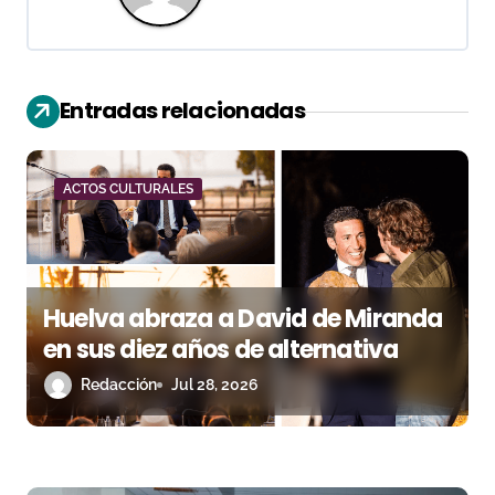
c
i
Entradas relacionadas
ó
n
ACTOS CULTURALES
d
e
e
Huelva abraza a David de Miranda
n
en sus diez años de alternativa
Redacción
Jul 28, 2026
t
r
a