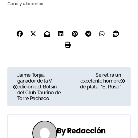
Cano y «Jarocho»
N
Jaime Torija,
Se retira un
ganador de la V
excelente hombre
a
edición del Bolsín
de plata: “El Ruso”
del Club Taurino de
v
Torre Pacheco
e
g
By
Redacción
a