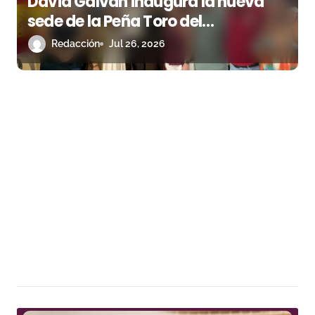
David Galván inaugura la nueva
sede de la Peña Toro del
Aguardiente de San Roque
Redacción
Jul 26, 2026