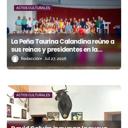
d
ACTOS CULTURALES
a
s
La Peña Taurina Calandina reúne a
sus reinas y presidentes en la
celebración de su 50.º aniversario
Redacción
Jul 27, 2026
ACTOS CULTURALES