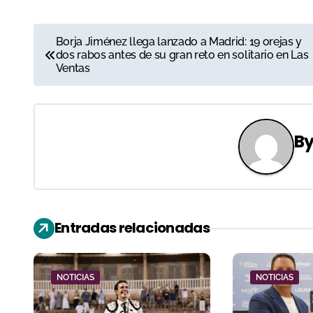
N
Borja Jiménez llega lanzado a Madrid: 19 orejas y
dos rabos antes de su gran reto en solitario en Las
a
Ventas
v
e
B
g
a
c
Entradas relacionadas
i
ó
NOTICIAS
NOTICIAS
n